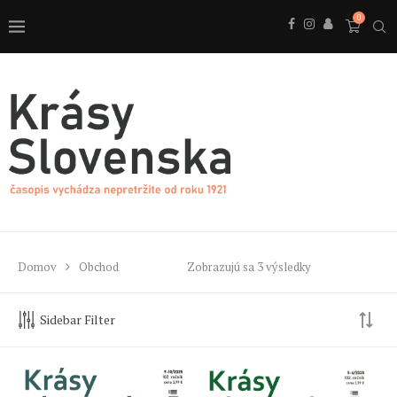
0
Domov
Obchod
Zobrazujú sa 3 výsledky
Sidebar Filter