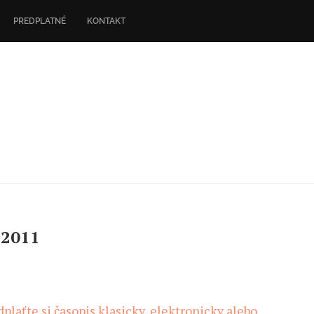
PREDPLATNÉ
KONTAKT
2011
edplaťte si časopis klasicky, elektronicky alebo