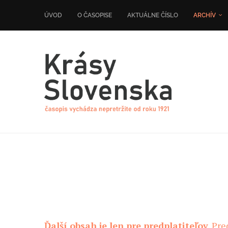
ÚVOD
O ČASOPISE
AKTUÁLNE ČÍSLO
ARCHÍV
Ďalší obsah je len pre predplatiteľov
. Pr