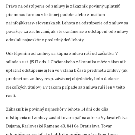
Právo na odstúpenie od zmluvy je zákazník povinný uplatniť
písomnou formou v listinnej podobe alebo e-mailom
na info@krasy-slovenska.sk. Lehota na odstúpenie od zmluvy sa
považuje za zachovanú, ak ste oznámenie o odstúpení od zmluvy
odoslali najneskôr v posledný deň lehoty.
Odstúpením od zmluvy sa kúpna zmluva ruší od začiatku. V
súlade s ust. §517 ods. 1 Občianskeho zákonníka môže zákazník
uplatniť odstúpenie aj len vo vzťahu k časti predmetu zmluvy (ak
predmetom zmluvy resp. záväznej objednávky bolo dodanie
niekoľkých titulov) a v takom prípade sa zmluva ruší len v tejto
časti.
Zákazník je povinný najneskôr v lehote 14 dní odo dňa
odstúpenia od zmluvy zaslať tovar späť na adresu Vydavateľstva
Dajama, Karloveské Rameno 4B, 841 04, Bratislava. Tovar
odporúčame zaslať ako balík doporučenou zásielkou, tovar