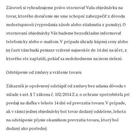
Zároveň si vyhradzujeme právo stornovať Vašu objednávku na
tovar, ktorého doručenie nie sme schopní zabezpečiť z dôvodu
nedostupnosti (vypredania zásob alebo stiahnutia z ponuky). O
stornovaní objednávky Vás budeme bezodkladne informovať
telefonicky alebo e-mailom. V prípade úhrady kúpnej ceny alebo
jej časti vám budú peniaze vrátené najneskôr do 14 dní na účet, z
ktorého ste zaplatili, pokiaľ sa nedohodneme na inom riešení.
Odstúpenie od zmluvy a vrátenie tovaru
Zákazník je oprávnený odstúpiť od zmluvy bez udania dôvodu v
súlade s ust. § 7 zákona č. 102/2014 Z.z. o ochrane spotrebiteľa pri
predaji na diaľku v lehote 14 dní od prevzatia tovaru. V prípade,
ak v rámci jednej objednávky bol tovar dodaný oddelene, lehota
na odstúpenie plynie okamihom prevzatia tovaru, ktorý bol
dodaný ako posledný.