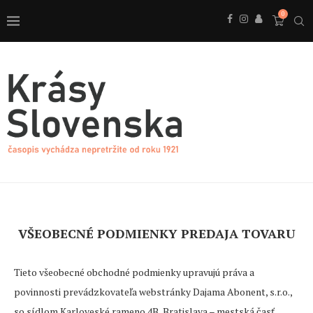
0
VŠEOBECNÉ PODMIENKY PREDAJA TOVARU
Tieto všeobecné obchodné podmienky upravujú práva a
povinnosti prevádzkovateľa webstránky Dajama Abonent, s.r.o.,
so sídlom Karloveské rameno 4B, Bratislava – mestská časť