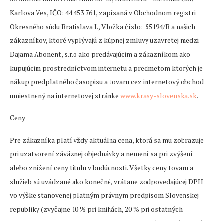
Karlova Ves, IČO: 44 453 761, zapísaná v Obchodnom registri
Okresného súdu Bratislava I., Vložka číslo: 55194/B a našich
zákazníkov, ktoré vyplývajú z kúpnej zmluvy uzavretej medzi
Dajama Abonent, s.r.o ako predávajúcim a zákazníkom ako
kupujúcim prostredníctvom internetu a predmetom ktorých je
nákup predplatného časopisu a tovaru cez internetový obchod
umiestnený na internetovej stránke
www.krasy-slovenska.sk
.
Ceny
Pre zákazníka platí vždy aktuálna cena, ktorá sa mu zobrazuje
pri uzatvorení záväznej objednávky a nemení sa pri zvýšení
alebo znížení ceny titulu v budúcnosti. Všetky ceny tovaru a
služieb sú uvádzané ako konečné, vrátane zodpovedajúcej DPH
vo výške stanovenej platným právnym predpisom Slovenskej
republiky (zvyčajne 10 % pri knihách, 20 % pri ostatných