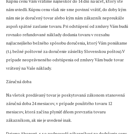
Kúpnu cenu Vám vrátime najneskôr do 14 dní na účet, ktorý ste
nám uviedli. Kúpnu cenu však nie sme povinní vrátiť, do doby kým
nám nie je doručený tovar alebo kým nám zákazník nepreukáže
aspoň spätné zaslanie tovaru. Pri odstúpení od zmluvy Vám budú
rovnako refundované náklady dodania tovaru v rozsahu
najlacnejšieho bežného spôsobu doručenia, ktorý Vám ponúkame
(t.j. bežné poštovné za doručenie zásielky Slovenskou poštou).V
prípade neoprávneného odstúpenia od zmluvy Vám bude tovar
vrátený na Vaše náklady.
Záručná doba
Na všetok predávaný tovar je poskytovaná zákonom stanovená
záručná doba 24 mesiacov, v prípade použitého tovaru 12
mesiacov, ktorá začína plynúť dňom prevzatia tovaru
zákazníkom, ak nie je uvedené inak.
Dajama Abonent, s.r.o zodpovedá zákazníkovi za dodržanie ceny,