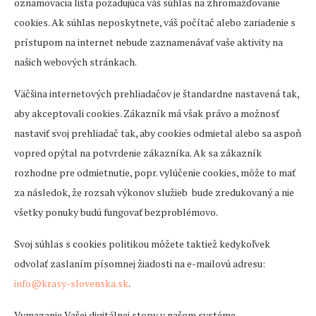
oznamovacia lišta požadujúca váš súhlas na zhromažďovanie
cookies. Ak súhlas neposkytnete, váš počítač alebo zariadenie s
prístupom na internet nebude zaznamenávať vaše aktivity na
našich webových stránkach.
Väčšina internetových prehliadačov je štandardne nastavená tak,
aby akceptovali cookies. Zákazník má však právo a možnosť
nastaviť svoj prehliadač tak, aby cookies odmietal alebo sa aspoň
vopred opýtal na potvrdenie zákazníka. Ak sa zákazník
rozhodne pre odmietnutie, popr. vylúčenie cookies, môže to mať
za následok, že rozsah výkonov služieb bude zredukovaný a nie
všetky ponuky budú fungovať bezproblémovo.
Svoj súhlas s cookies politikou môžete taktiež kedykoľvek
odvolať zaslaním písomnej žiadosti na e-mailovú adresu:
info@krasy-slovenska.sk
.
Vymazanie Vašej digitálnej stopy v našom systéme