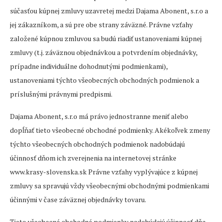
súčasťou kúpnej zmluvy uzavretej medzi Dajama Abonent, s.r.o a
jej zákazníkom, a sú pre obe strany záväzné. Právne vzťahy
založené kúpnou zmluvou sa budú riadiť ustanoveniami kúpnej
zmluvy (t.j. záväznou objednávkou a potvrdením objednávky,
prípadne individuálne dohodnutými podmienkami),
ustanoveniami týchto všeobecných obchodných podmienok a
príslušnými právnymi predpismi.
Dajama Abonent, s.r.o má právo jednostranne meniť alebo
dopĺňať tieto všeobecné obchodné podmienky. Akékoľvek zmeny
týchto všeobecných obchodných podmienok nadobúdajú
účinnosť dňom ich zverejnenia na internetovej stránke
www.krasy-slovenska.sk Právne vzťahy vyplývajúce z kúpnej
zmluvy sa spravujú vždy všeobecnými obchodnými podmienkami
účinnými v čase záväznej objednávky tovaru.
Tieto všeobecné obchodné podmienky nadobúdajú účinnosť dňa