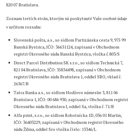
820 07 Bratislava.
Zoznam tretích strán, ktorým sú poskytnuté Vaše osobné údaje
v určitom rozsahu:
Slovenská pošta, a.s., so sídlom Partizánska cesta 9, 975 99
Banská Bystrica, IČO: 36631124, zapísaná v Obchodnom
registri Okresného súdu Banská Bystrica, vložka č.803/S
Direct Parcel Distribution SK s.r.o., so sídlom Technická 7,
821 04 Bratislava, IČO: 35834498, zapísaná v Obchodnom
registri Okresného súdu Bratislava 1, oddiel SRO, vklad č.
26367/B
Tatra Banka a.s., so sídlom Hodžovo námestie 3, 811 06
Bratislava 1, IČO: 00 686 930, zapísaná v Obchodnom registri
Okresného súdu Bratislava I, oddiel Sa, vložka č. 71/B
Alfa print, s.r.o., so sídlom Robotnícka 1D, 036 01 Martin,
IČO: 36403229, zapísaná v Obchodnom registri Okresného
súdu Žilina, oddiel Sro vložka číslo: 13346/L