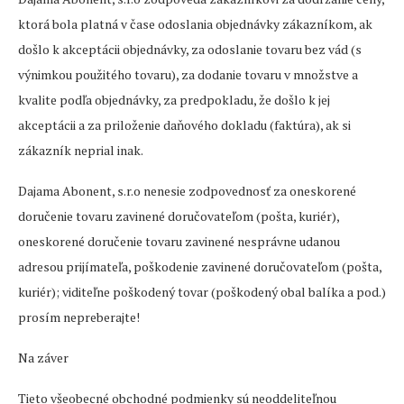
ktorá bola platná v čase odoslania objednávky zákazníkom, ak
došlo k akceptácii objednávky, za odoslanie tovaru bez vád (s
výnimkou použitého tovaru), za dodanie tovaru v množstve a
kvalite podľa objednávky, za predpokladu, že došlo k jej
akceptácii a za priloženie daňového dokladu (faktúra), ak si
zákazník neprial inak.
Dajama Abonent, s.r.o nenesie zodpovednosť za oneskorené
doručenie tovaru zavinené doručovateľom (pošta, kuriér),
oneskorené doručenie tovaru zavinené nesprávne udanou
adresou prijímateľa, poškodenie zavinené doručovateľom (pošta,
kuriér); viditeľne poškodený tovar (poškodený obal balíka a pod.)
prosím nepreberajte!
Na záver
Tieto všeobecné obchodné podmienky sú neoddeliteľnou