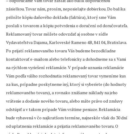
– odporúčame Vám tovar zaslať ako balík doporučenou
zásielkou. Tovar nám, prosím, neposielajte dobierkou. Do balíka
priložte kópiu daňového dokladu (faktúra), ktorý sme Vám
poslali s tovarom a kópiu potvrdenia o doručení od doručovateľa.
Reklamovaný tovar môžete odovzdať aj osobne v sídle
Vydavateľstva Dajama, Karloveské Rameno 4B, 841 04, Bratislava.
Po prijatí reklamovaného tovaru Vás budeme bezodkladne
kontaktovať e-mailom alebo telefonicky a dohodneme sa s Vami
na rýchlom vyriešení reklamácie. V prípade uznania reklamácie
Vám podľa vášho rozhodnutia reklamovaný tovar vymeníme kus
za kus, prípadne poskytneme iný, ktorý si vyberiete (do hodnoty
reklamovaného tovaru), a rovnako znášame náklady na jeho
vrátenie a dodanie nového tovaru, alebo máte právo od zmluvy
odstúpiť a v takom prípade Vám vrátime peniaze. Reklamácia
bude vybavená v čo najkratšom termíne, najneskôr však do 30 dní
od uplatnenia reklamácie a prijatia reklamovaného tovaru. O