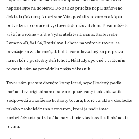
neposielajte na dobierku. Do balíka priložte kópiu daňového
dokladu (faktúra), ktorý sme Vám poslali s tovarom a kópiu
potvrdenia o doručení vystavenú doručovateľom. Tovar môžete
vrátiť aj osobne v sídle Vydavateľstva Dajama, Karloveské
Rameno 4B, 841 04, Bratislava. Lehota na vrátenie tovaru sa
považuje za zachovanú, ak bol tovar odovzdaný na prepravu
najneskôr v posledný deň lehoty. Náklady spojené s vrátením
tovaru k nám na prevádzku znáša zákazník.
Tovar nám prosím doručte kompletný, nepoškodený, podľa
možnosti v originálnom obale a nepoužívaný, inak zákazník
zodpovedá za zníženie hodnoty tovaru, ktoré vzniklo v dôsledku
takého zaobchádzania s tovarom, ktoré je nad rámec
zaobchádzania potrebného na zistenie vlastností a funkčnosti
tovaru.