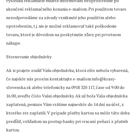
výsledku reklamácie budete informovaní bezprostredne po
ukončení reklamačného konania e-mailom. Pri použitom tovare
nezodpovedáme za závady vzniknuté jeho použitím alebo
opotrebením, t.j. nie je možné reklamovať také poškodenie
tovaru, ktoré je dôvodom na poskytnutie zľavy pri prvotnom
nákupe.
Stornovanie objednávky
Ak si prajete zrušiť Vašu objednávku, ktorá ešte nebola vybavená,
čo najskôr nás prosím kontaktujte e-mailom info@krasy-
slovenska.sk alebo telefonicky na 0918 320 117, čase od 9:00 do
16:00, uveďte číslo Vašej objednávky. Ak už bola Vaša objednávka
zaplatená, peniaze Vám vrátime najneskôr do 14 dní na účet, z
ktorého ste zaplatili. V prípade platby kartou sa môže táto doba
predĺžiť, vzhľadom na postup banky pri vracaní peňazí z platieb
kartou.