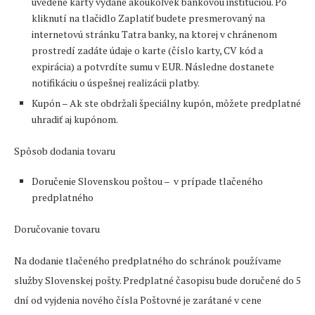
uvedené karty vydané akoukoľvek bankovou inštitúciou. Po
kliknutí na tlačidlo Zaplatiť budete presmerovaný na
internetovú stránku Tatra banky, na ktorej v chránenom
prostredí zadáte údaje o karte (číslo karty, CV kód a
expirácia) a potvrdíte sumu v EUR. Následne dostanete
notifikáciu o úspešnej realizácii platby.
Kupón – Ak ste obdržali špeciálny kupón, môžete predplatné
uhradiť aj kupónom.
Spôsob dodania tovaru
Doručenie Slovenskou poštou – v prípade tlačeného
predplatného
Doručovanie tovaru
Na dodanie tlačeného predplatného do schránok používame
služby Slovenskej pošty. Predplatné časopisu bude doručené do 5
dní od vyjdenia nového čísla Poštovné je zarátané v cene