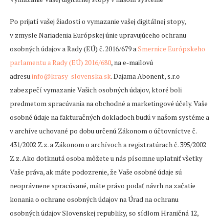
Po prijatí vašej žiadosti o vymazanie vašej digitálnej stopy,
v zmysle Nariadenia Európskej únie upravujúceho ochranu
osobných údajov a Rady (EÚ) č. 2016/679 a
Smernice Európskeho
parlamentu a Rady (EÚ) 2016/680
, na e-mailovú
adresu
info@krasy-slovenska.sk
. Dajama Abonent, s.r.o
zabezpečí vymazanie Vašich osobných údajov, ktoré boli
predmetom spracúvania na obchodné a marketingové účely. Vaše
osobné údaje na fakturačných dokladoch budú v našom systéme a
v archíve uchované po dobu určenú Zákonom o účtovníctve č.
431/2002 Z.z. a Zákonom o archívoch a registratúrach č. 395/2002
Z.z. Ako dotknutá osoba môžete u nás písomne uplatniť všetky
Vaše práva, ak máte podozrenie, že Vaše osobné údaje sú
neoprávnene spracúvané, máte právo podať návrh na začatie
konania o ochrane osobných údajov na Úrad na ochranu
osobných údajov Slovenskej republiky, so sídlom Hraničná 12,