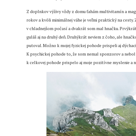
Z doplnkov výživy vždy z domu ťahám multivitamín a magn
rokov a kvôli minimálnej váhe je veľmi praktický na cesty
v chladnejšom počasí a dvakrát som mal hnačku. Prvýkrát,
guláš aj na druhý deň. Druhýkrát neviem z čoho, ale hnačko
putoval. Možno k mojej fyzickej pohode prispeli aj dýchaci
K psychickej pohode to, že som nemal sponzorov a nebol s
k celkovej pohode prispelo aj moje pozitívne myslenie a n