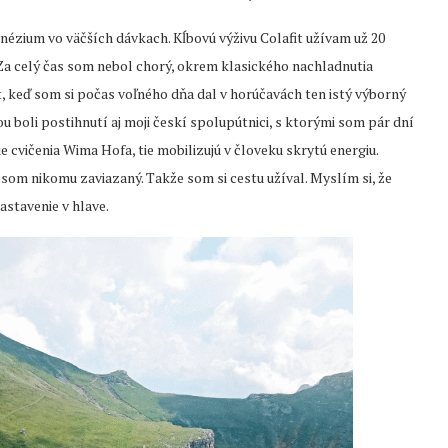
ézium vo väčších dávkach. Kĺbovú výživu Colafit užívam už 20
. Za celý čas som nebol chorý, okrem klasického nachladnutia
 keď som si počas voľného dňa dal v horúčavách ten istý výborný
u boli postihnutí aj moji českí spolupútnici, s ktorými som pár dní
e cvičenia Wima Hofa, tie mobilizujú v človeku skrytú energiu.
om nikomu zaviazaný. Takže som si cestu užíval. Myslím si, že
astavenie v hlave.