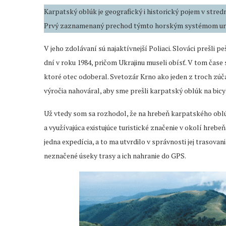
Karpatský oblúk je geografický i historický pojem v stredn
Prvý zaznamenaný prechod týmto horským systémom urobi
V jeho zdolávaní sú najaktívnejší Poliaci. Slováci prešli
dní v roku 1984, pričom Ukrajinu museli obísť. V tom čase
ktoré otec odoberal. Svetozár Krno ako jeden z troch zúča
výročia nahováral, aby sme prešli karpatský oblúk na bicyk
Už vtedy som sa rozhodol, že na hrebeň karpatského oblú
a využívajúca existujúce turistické značenie v okolí hrebeňa
jedna expedícia, a to ma utvrdilo v správnosti jej trasov
neznačené úseky trasy a ich nahranie do GPS.