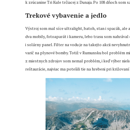
k zrúcanine Tri Kule trčiacej z Dunaja. Po 108 dňoch som s
Trekové vybavenie a jedlo
Výstroj som mal síce ultralight, batoh, stan i spacák, ale
dva mobily, fotoaparát i kameru, lebo trasu som nahrával 
i solárny panel. Filter na vodu je na takejto akcii nevyhnut
varič na plynové bomby. Totiž v Rumunsku bol problém mi
z miestnych zdrojov som nemal problém, i keď výber niek
reštaurácie, najviac ma potešili tie na hrebeni pri križovaní