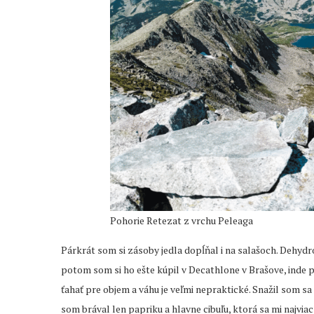
Pohorie Retezat z vrchu Peleaga
Párkrát som si zásoby jedla dopĺňal i na salašoch. Dehyd
potom som si ho ešte kúpil v Decathlone v Brašove, inde 
ťahať pre objem a váhu je veľmi nepraktické. Snažil som sa 
som brával len papriku a hlavne cibuľu, ktorá sa mi najvia