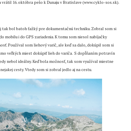
a vrátil 16. októbra pešo k Dunaju v Bratislave (www.cyklo-sos.sk).
 aj tak bol batoh ťažký pre dokumentačnú techniku. Zobral som si
do mobilu i do GPS zariadenia. K tomu som niesol nabíjačky
nosť. Používal som liehový varič, ale keď sa dalo, dokúpil som si
mo veľkých miest dokúpiť lieh do variča. S dopĺňaním potravín
edy nebol ideálny. Keď bola možnosť, tak som využíval miestne
 nejakej cesty. Vtedy som si zobral jedlo aj na cestu.