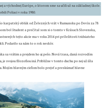
ej a východnej Európe, o ktorom sme sa učili už na základnej škole.
li Poliaci v roku 1980.
 pešo karpatský oblúk od Železných vrát v Rumunsku po Devín za 78
 som bol študent a prečítal som si o tomto v Krásach Slovenska,
stnených tejto akcie ma v roku 2014 pri príležitosti tridsiateho
li. Podarilo sa nám to o rok neskôr.
ka sa vrátim a prejdem ho aj pešo. Nová trasa, daná rozvodím
, je svojou filozofiou iná. Približne v tomto duchu po nej už išla
ania. Mojím hlavným cieľom bolo prejsť a preskúmať hlavne