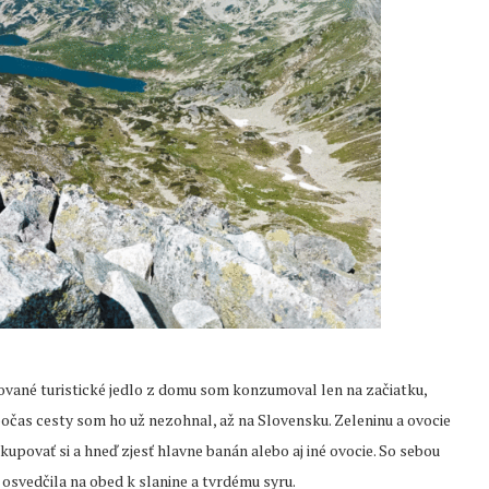
rované turistické jedlo z domu som konzumoval len na začiatku,
počas cesty som ho už nezohnal, až na Slovensku. Zeleninu a ovocie
kupovať si a hneď zjesť hlavne banán alebo aj iné ovocie. So sebou
c osvedčila na obed k slanine a tvrdému syru.