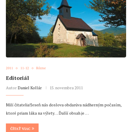
2011
11-12
Rôzne
Editoriál
Autor
Daniel Kollár
15. novembra 2011
Milí čitatelia!Jeseň nás doslova obdarúva nádherným počasím,
ktoré priam láka na výlety… Ďalší obsah je …
ČÍTAŤ VIAC