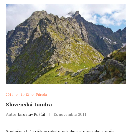
2011
11-12
Príroda
Slovenská tundra
Autor
Jaroslav Košťál
15. novembra 2011
Spoločenstvá kríčkov subalpínskeho a alpínskeho stupňa