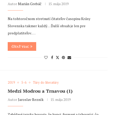
Autor
Marián Grebáč
15. mája 2019
Na tohtoročnom stretnutí čitateľov časopisu Krásy
Slovenska takmer každý… Ďalší obsah je len pre
predplatiteľov. …
ČÍTAŤ VIAC
2019
5-6
Túry do literatúry
Medzi Modrou a Trnavou (1)
Autor
Jaroslav Rezník
15. mája 2019
Zabŕdavé jazyky hovoria, že kupci, furmani a trhovníci, čo