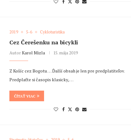
2019
5-6
Cykloturistika
Cez Čerešenku na bicykli
Autor
Karol Mizla
15. mája 2019
Z Košíc cez Bogotu … Ďalší obsah je len pre predplatiteľov.
Predplaťte si časopis klasicky, …
ČÍTAŤ VIAC
Stretnutie čitateľov
2019
5-6