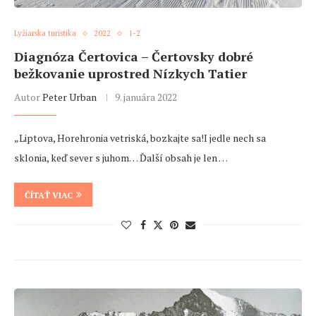
Lyžiarska turistika
2022
1-2
Diagnóza Čertovica – Čertovsky dobré
bežkovanie uprostred Nízkych Tatier
Autor
Peter Urban
9. januára 2022
„Liptova, Horehronia vetriská, bozkajte sa!I jedle nech sa
sklonia, keď sever s juhom… Ďalší obsah je len …
ČÍTAŤ VIAC