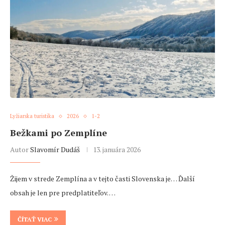
Lyžiarska turistika
2026
1-2
Bežkami po Zemplíne
Autor
Slavomír Dudáš
13. januára 2026
Žijem v strede Zemplína a v tejto časti Slovenska je… Ďalší
obsah je len pre predplatiteľov. …
ČÍTAŤ VIAC