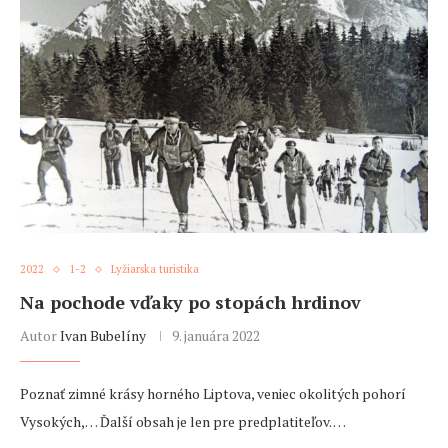
2022
1-2
Lyžiarska turistika
Na pochode vďaky po stopách hrdinov
Autor
Ivan Bubelíny
9. januára 2022
Poznať zimné krásy horného Liptova, veniec okolitých pohorí
Vysokých,… Ďalší obsah je len pre predplatiteľov. …