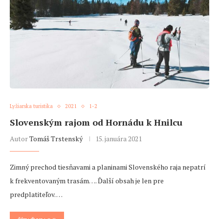
Lyžiarska turistika
2021
1-2
Slovenským rajom od Hornádu k Hnilcu
Autor
Tomáš Trstenský
15. januára 2021
Zimný prechod tiesňavami a planinami Slovenského raja nepatrí
k frekventovaným trasám…. Ďalší obsah je len pre
predplatiteľov. …