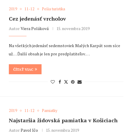
2019
11-12
Pešia turistika
Cez jedenásť vrcholov
Autor
Viera Poláková
15. novembra 2019
Na všetkých jedenásť sedemstoviek Malých Karpát som síce
už… Ďalší obsah je len pre predplatiteľov. …
ČÍTAŤ VIAC
2019
11-12
Pamiatky
Najstaršia židovská pamiatka v Košiciach
Autor
Pavol Ičo
15. novembra 2019