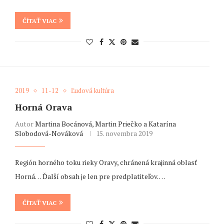
ČÍTAŤ VIAC
2019
11-12
Ľudová kultúra
Horná Orava
Autor
Martina Bocánová, Martin Priečko a Katarína
Slobodová-Nováková
15. novembra 2019
Región horného toku rieky Oravy, chránená krajinná oblasť
Horná… Ďalší obsah je len pre predplatiteľov. …
ČÍTAŤ VIAC