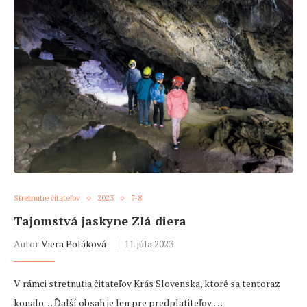
Stretnutie čitateľov
2023
7-8
Tajomstvá jaskyne Zlá diera
Autor
Viera Poláková
11. júla 2023
V rámci stretnutia čitateľov Krás Slovenska, ktoré sa tentoraz
konalo… Ďalší obsah je len pre predplatiteľov. …