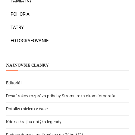
PAMIATKY
POHORIA
TATRY
FOTOGRAFOVANIE
NAJNOVŠIE ČLÁNKY
Editoriál
Desať rokov rozpráva príbehy Stromu roka okom fotografa
Potulky (nielen) v čase
Kde sa krajina dotýka legendy
Ľudové domy a malé múzeá na Záhorí (2)