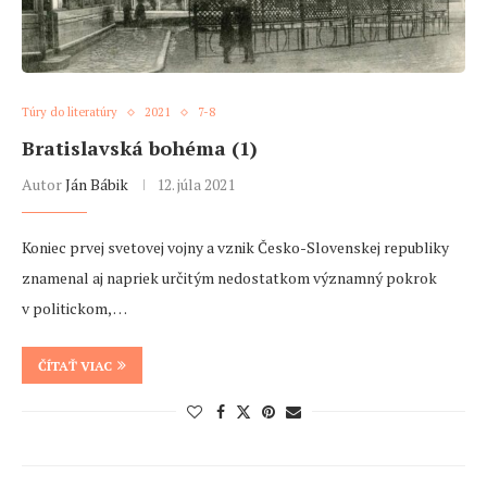
Túry do literatúry
2021
7-8
Bratislavská bohéma (1)
Autor
Ján Bábik
12. júla 2021
Koniec prvej svetovej vojny a vznik Česko-Slovenskej republiky
znamenal aj napriek určitým nedostatkom významný pokrok
v politickom, …
ČÍTAŤ VIAC