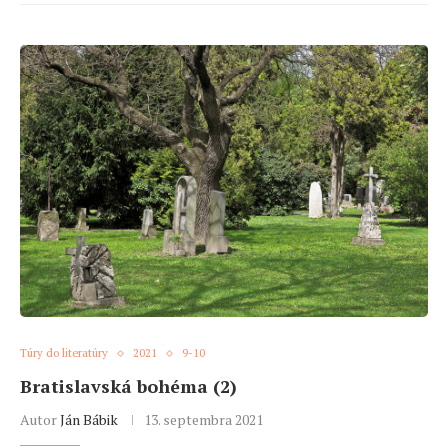
Túry do literatúry
2021
9-10
Bratislavská bohéma (2)
Autor
Ján Bábik
13. septembra 2021