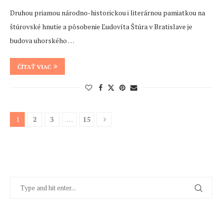
Druhou priamou národno-historickou i literárnou pamiatkou na
štúrovské hnutie a pôsobenie Ľudovíta Štúra v Bratislave je
budova uhorského …
ČÍTAŤ VIAC
1
2
3
…
15