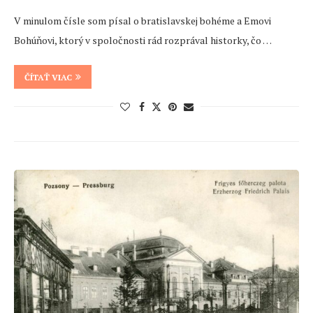
V minulom čísle som písal o bratislavskej bohéme a Emovi
Bohúňovi, ktorý v spoločnosti rád rozprával historky, čo …
ČÍTAŤ VIAC