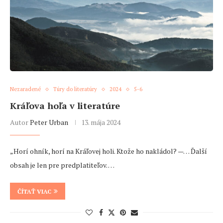
Nezaradené
Túry do literatúry
2024
5-6
Kráľova hoľa v literatúre
Autor
Peter Urban
13. mája 2024
„Horí ohník, horí na Kráľovej holi. Ktože ho nakládol? —… Ďalší
obsah je len pre predplatiteľov. …
ČÍTAŤ VIAC