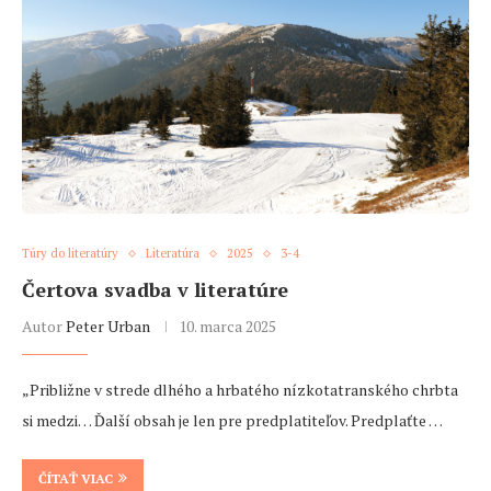
Túry do literatúry
Literatúra
2025
3-4
Čertova svadba v literatúre
Autor
Peter Urban
10. marca 2025
„Približne v strede dlhého a hrbatého nízkotatranského chrbta
si medzi… Ďalší obsah je len pre predplatiteľov. Predplaťte …
ČÍTAŤ VIAC