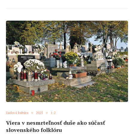
Ľudová kultúra
2025
1-2
Viera v nesmrteľnosť duše ako súčasť
slovenského folklóru