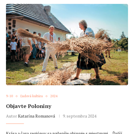
9-10
Ľudová kultúra
2024
Objavte Poloniny
Autor
Katarína Romanová
9. septembra 2024
Krása a čaro regiónov sa najlepšie objavuje s miestnymi… Ďalší