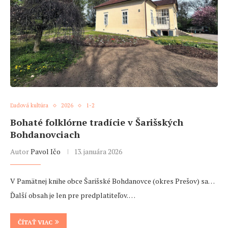
Ľudová kultúra
2026
1-2
Bohaté folklórne tradície v Šarišských
Bohdanovciach
Autor
Pavol Ičo
13. januára 2026
V Pamätnej knihe obce Šarišské Bohdanovce (okres Prešov) sa…
Ďalší obsah je len pre predplatiteľov. …
ČÍTAŤ VIAC