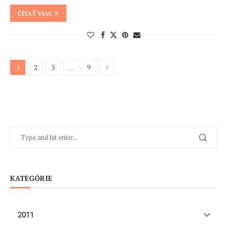
ČÍTAŤ VIAC
1
2
3
…
9
KATEGÓRIE
2011