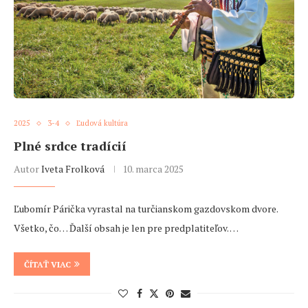
2025
3-4
Ľudová kultúra
Plné srdce tradícií
Autor
Iveta Frolková
10. marca 2025
Ľubomír Párička vyrastal na turčianskom gazdovskom dvore.
Všetko, čo… Ďalší obsah je len pre predplatiteľov. …
ČÍTAŤ VIAC