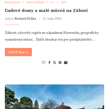
Nezaradené
Ľudová kultúra
5-6
2026
Ľudové domy a malé múzeá na Záhorí
Autor
Richard Drška
12. mája 2026
Záhorie, rázovitý región na západnom Slovensku, geograficky
vymedzený riekou… Ďalší obsah je len pre predplatiteľov. …
ČÍTAŤ VIAC