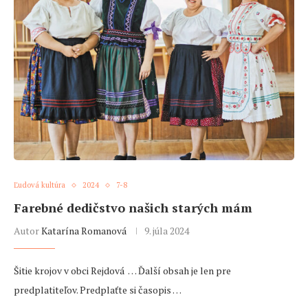
Ľudová kultúra
2024
7-8
Farebné dedičstvo našich starých mám
Autor
Katarína Romanová
9. júla 2024
Šitie krojov v obci Rejdová … Ďalší obsah je len pre
predplatiteľov. Predplaťte si časopis …