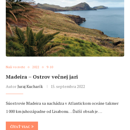
Naši vo svete
2022
9-10
Madeira – Ostrov večnej jari
Autor
Juraj Kucharík
15. septembra 2022
Súostrovie Madeira sa nachádza v Atlantickom oceáne takmer
1 000 km juhozápadne od Lisabonu… Ďalší obsah je …
ČÍTAŤ VIAC