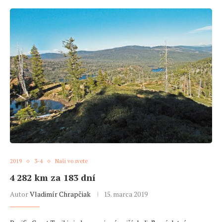
2019
3-4
Naši vo svete
4 282 km za 183 dní
Autor
Vladimír Chrapčiak
15. marca 2019