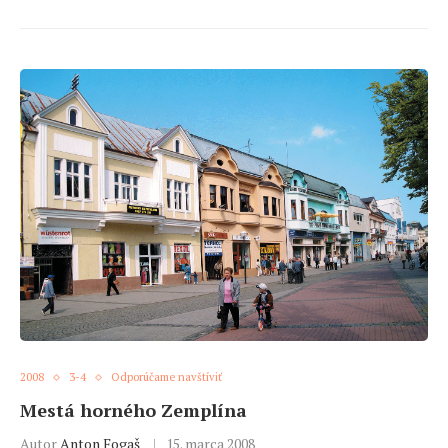
2008
3-4
Odporúčame navštíviť
Mestá horného Zemplína
Autor
Anton Fogaš
15. marca 2008