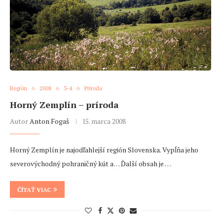
Región
2008
3-4
Príroda
Horný Zemplín – príroda
Autor
Anton Fogaš
15. marca 2008
Horný Zemplín je najodľahlejší región Slovenska. Vypĺňa jeho
severovýchodný pohraničný kút a… Ďalší obsah je …
ČÍTAŤ VIAC