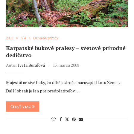
2008
3-4
Ochrana prírody
Karpatské bukové pralesy – svetové prírodné
dedičstvo
Autor
Iveta Buraľová
15. marca 2008
Majestátne sivé buky, čo dlhé stáročia načúvajú tlkotu Zeme….
Ďalší obsah je len pre predplatiteľov. …
ČÍTAŤ VIAC