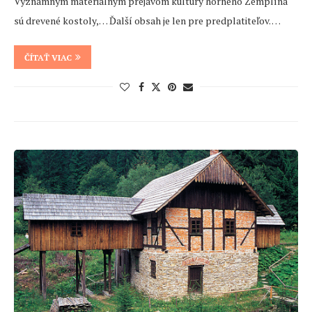
Významným materiálnym prejavom kultúry horného Zemplína
sú drevené kostoly,… Ďalší obsah je len pre predplatiteľov. …
ČÍTAŤ VIAC