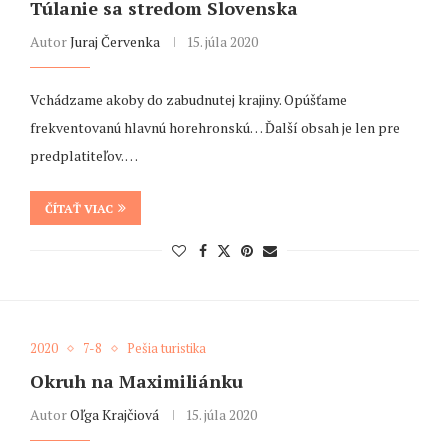
Túlanie sa stredom Slovenska
Autor
Juraj Červenka
15. júla 2020
Vchádzame akoby do zabudnutej krajiny. Opúšťame
frekventovanú hlavnú horehronskú… Ďalší obsah je len pre
predplatiteľov. …
ČÍTAŤ VIAC
2020
7-8
Pešia turistika
Okruh na Maximiliánku
Autor
Oľga Krajčiová
15. júla 2020