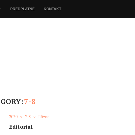
PREDPLATNÉ
KONTAKT
EGORY:
7-8
2020
7-8
Rôzne
Editoriál