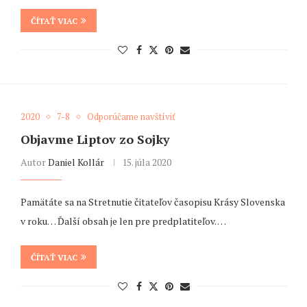
ČÍTAŤ VIAC
2020
7-8
Odporúčame navštíviť
Objavme Liptov zo Sojky
Autor
Daniel Kollár
15. júla 2020
Pamätáte sa na Stretnutie čitateľov časopisu Krásy Slovenska
v roku… Ďalší obsah je len pre predplatiteľov. …
ČÍTAŤ VIAC