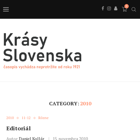
0
CATEGORY:
2010
2010
11-12
Rôzne
Editoriál
Autor
Daniel Kollár
15. novembra 2010