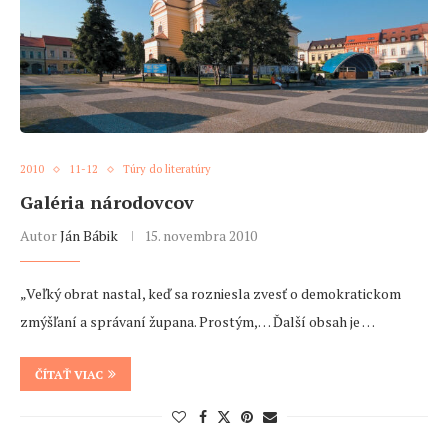
2010
11-12
Túry do literatúry
Galéria národovcov
Autor
Ján Bábik
15. novembra 2010
„Veľký obrat nastal, keď sa rozniesla zvesť o demokratickom
zmýšľaní a správaní župana. Prostým,… Ďalší obsah je …
ČÍTAŤ VIAC