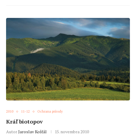
2010
11-12
Ochrana prírody
Kráľ biotopov
Autor
Jaroslav Košťál
15. novembra 2010