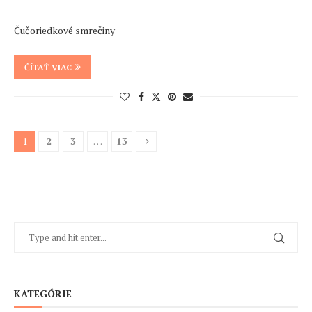
Čučoriedkové smrečiny
ČÍTAŤ VIAC
1
2
3
…
13
KATEGÓRIE