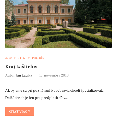
2010
11-12
Pamiatky
Kraj kaštieľov
Autor
Ján Lacika
15. novembra 2010
Ak by sme sa pri poznávaní Pobebravia chceli špecializovať…
Ďalší obsah je len pre predplatiteľov. …
ČÍTAŤ VIAC