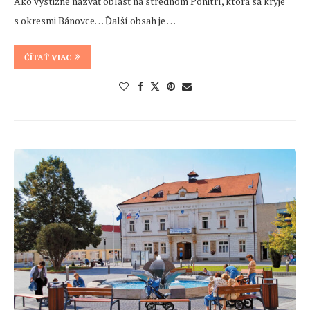
Ako výstižne nazvať oblasť na strednom Ponitrí, ktorá sa kryje
s okresmi Bánovce… Ďalší obsah je …
ČÍTAŤ VIAC