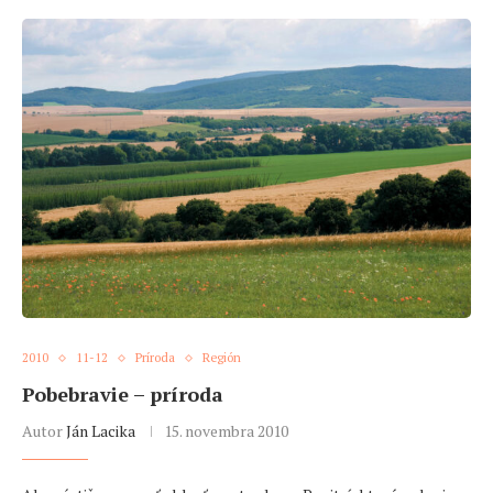
2010
11-12
Príroda
Región
Pobebravie – príroda
Autor
Ján Lacika
15. novembra 2010