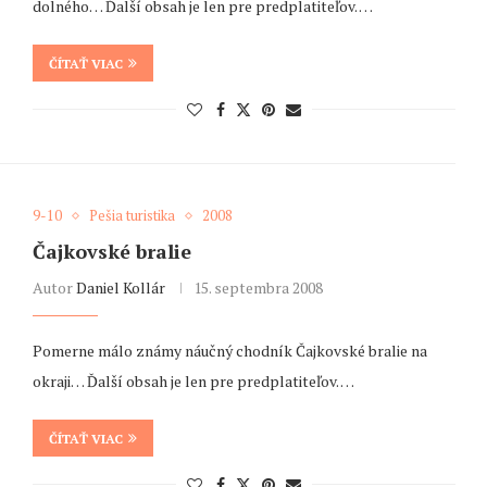
dolného… Ďalší obsah je len pre predplatiteľov. …
ČÍTAŤ VIAC
9-10
Pešia turistika
2008
Čajkovské bralie
Autor
Daniel Kollár
15. septembra 2008
Pomerne málo známy náučný chodník Čajkovské bralie na
okraji… Ďalší obsah je len pre predplatiteľov. …
ČÍTAŤ VIAC