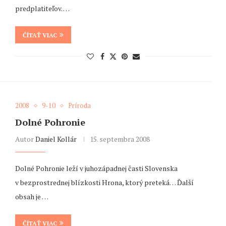
predplatiteľov. …
ČÍTAŤ VIAC
2008
9-10
Príroda
Dolné Pohronie
Autor
Daniel Kollár
15. septembra 2008
Dolné Pohronie leží v juhozápadnej časti Slovenska
v bezprostrednej blízkosti Hrona, ktorý preteká… Ďalší
obsah je …
ČÍTAŤ VIAC