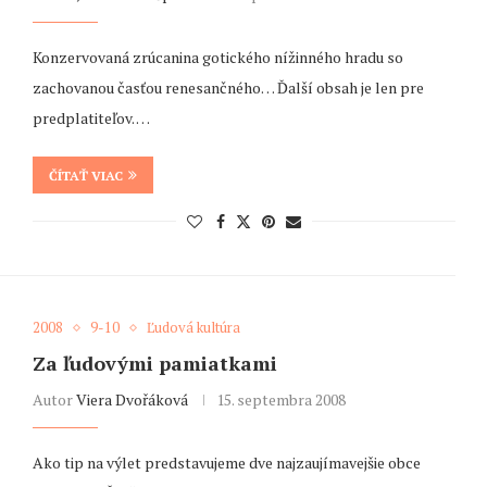
Konzervovaná zrúcanina gotického nížinného hradu so
zachovanou časťou renesančného… Ďalší obsah je len pre
predplatiteľov. …
ČÍTAŤ VIAC
2008
9-10
Ľudová kultúra
Za ľudovými pamiatkami
Autor
Viera Dvořáková
15. septembra 2008
Ako tip na výlet predstavujeme dve najzaujímavejšie obce