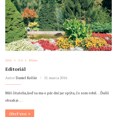
2016
3-4
Rôzne
Editoriál
Autor
Daniel Kollár
15. marca 2016
Milí čitatelia,keď sa ma o pár dní jar opýta, čo som robil… Ďalší
obsah je …
ČÍTAŤ VIAC