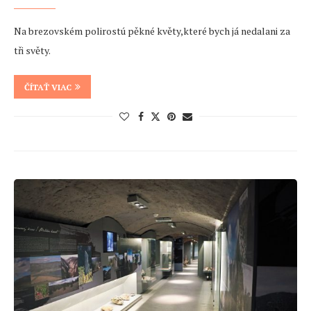
Na brezovském polirostú pěkné květy,které bych já nedalani za
tři světy.
ČÍTAŤ VIAC