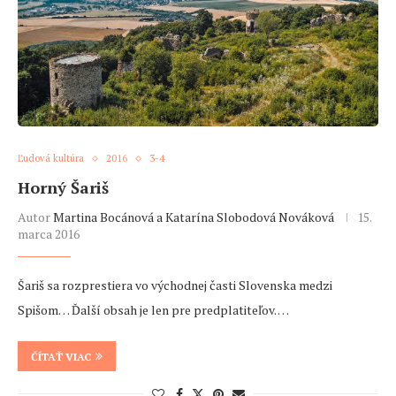
Ľudová kultúra
2016
3-4
Horný Šariš
Autor
Martina Bocánová a Katarína Slobodová Nováková
15.
marca 2016
Šariš sa rozprestiera vo východnej časti Slovenska medzi
Spišom… Ďalší obsah je len pre predplatiteľov. …
ČÍTAŤ VIAC