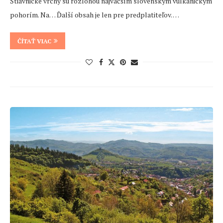
Štiavnické vrchy sú rozlohou najväčším slovenským vulkanickým
pohorím. Na… Ďalší obsah je len pre predplatiteľov. …
ČÍTAŤ VIAC