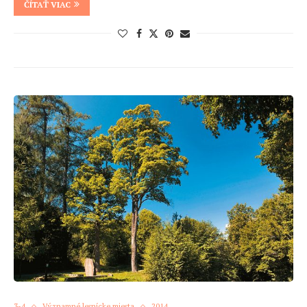
ČÍTAŤ VIAC
3-4
Významné lesnícke miesta
2014