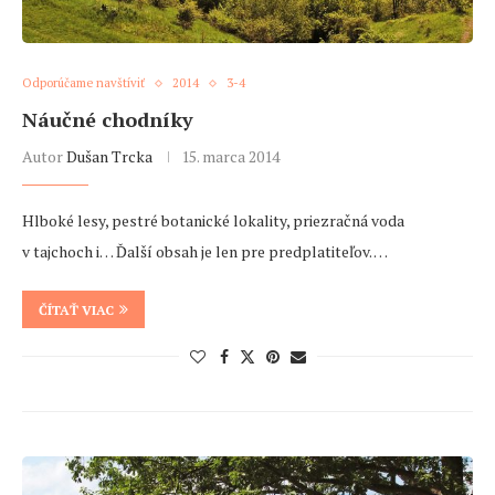
Odporúčame navštíviť
2014
3-4
Náučné chodníky
Autor
Dušan Trcka
15. marca 2014
Hlboké lesy, pestré botanické lokality, priezračná voda
v tajchoch i… Ďalší obsah je len pre predplatiteľov. …
ČÍTAŤ VIAC