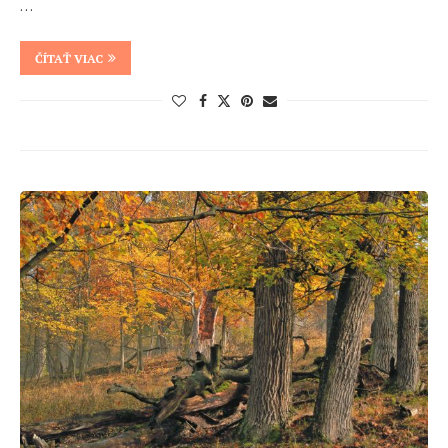
…
ČÍTAŤ VIAC