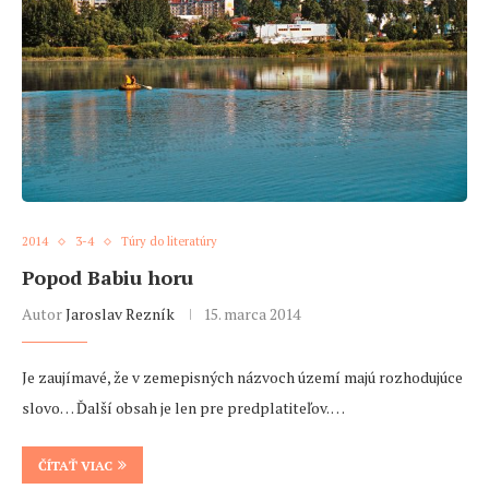
2014
3-4
Túry do literatúry
Popod Babiu horu
Autor
Jaroslav Rezník
15. marca 2014
Je zaujímavé, že v zemepisných názvoch území majú rozhodujúce
slovo… Ďalší obsah je len pre predplatiteľov. …
ČÍTAŤ VIAC