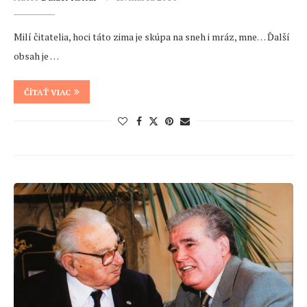
Milí čitatelia, hoci táto zima je skúpa na sneh i mráz, mne… Ďalší
obsah je …
ČÍTAŤ VIAC