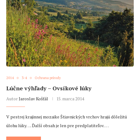
2014
3-4
Ochrana prírody
Lúčne výhľady – Ovsíkové lúky
Autor
Jaroslav Košťál
15. marca 2014
V pestrej krajinnej mozaike Štiavnických vrchov hrajú dôležitú
úlohu lúky…. Ďalší obsah je len pre predplatiteľov. …