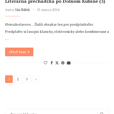
Literárna prechádzka po Dolnom Kubíne (3)
Autor
Ján Bábik
15. marca 2014
Hviezdoslavovo… Ďalší obsah je len pre predplatiteľov.
Predplaťte si časopis klasicky, elektronicky alebo kombinovane a
…
ČÍTAŤ VIAC
1
2
3