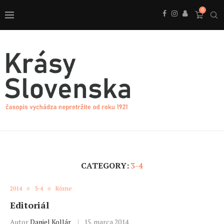
0
CATEGORY:
3-4
2014
3-4
Rôzne
Editoriál
Autor
Daniel Kollár
15. marca 2014