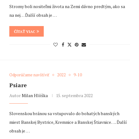
Stromy boli nositeľmi života na Zemi dávno predtým, ako sa
na nej… Ďalší obsah je …
ČÍTAŤ VIAC
Odporúčame navštíviť
2022
9-10
Psiare
Autor
Milan Hlôška
15. septembra 2022
Slovenskou bránou sa vstupovalo do bohatých banských
miest Banskej Bystrice, Kremnice a Banskej Štiavnice…. Ďalší
obsah je …