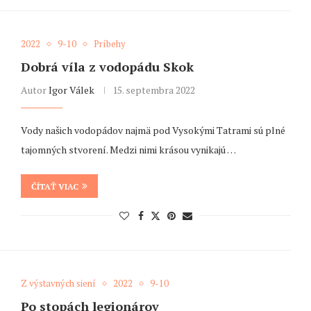
2022
9-10
Príbehy
Dobrá víla z vodopádu Skok
Autor
Igor Válek
15. septembra 2022
Vody našich vodopádov najmä pod Vysokými Tatrami sú plné
tajomných stvorení. Medzi nimi krásou vynikajú …
ČÍTAŤ VIAC
Z výstavných siení
2022
9-10
Po stopách legionárov