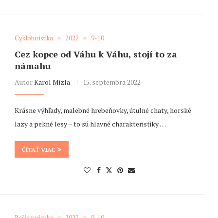
Cykloturistika
2022
9-10
Cez kopce od Váhu k Váhu, stojí to za
námahu
Autor
Karol Mizla
15. septembra 2022
Krásne výhľady, malebné hrebeňovky, útulné chaty, horské
lazy a pekné lesy – to sú hlavné charakteristiky …
ČÍTAŤ VIAC
Pešia turistika
2022
9-10