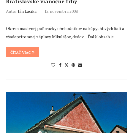
Bratislavské vianočné trhy
Autor
Ján Lacika
15. novembra 2008
Okrem masívnej poľovačky obchodníkov na kúpychtivých ľudí a
všadeprítomnej záplavy Mikulášov, dedov… Ďalší obsah je …
ČÍTAŤ VIAC