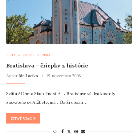
11-12
História
2008
Bratislava – čriepky z histórie
Autor
Ján Lacika
15. novembra 2008
Svätá Alžbeta Skutočnosť, že v Bratislave sú dva kostoly
zasvätené sv. Alžbete, má… Ďalší obsah …
ČÍTAŤ VIAC