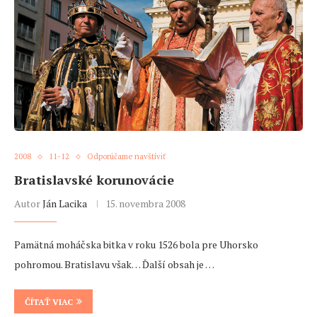
2008
11-12
Odporúčame navštíviť
Bratislavské korunovácie
Autor
Ján Lacika
15. novembra 2008
Pamätná moháčska bitka v roku 1526 bola pre Uhorsko
pohromou. Bratislavu však… Ďalší obsah je …
ČÍTAŤ VIAC