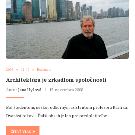
2008
11-12
Rozhovor
Architektúra je zrkadlom spoločnosti
Autor
Jana Hyžová
15. novembra 2008
Bol študentom, neskôr odborným asistentom profesora Karfíka.
Dvanásť rokov… Ďalší obsah je len pre predplatiteľov. …
ČÍTAŤ VIAC