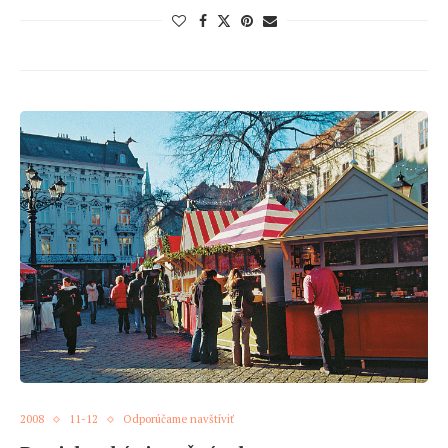
2008
11-12
Odporúčame navštíviť