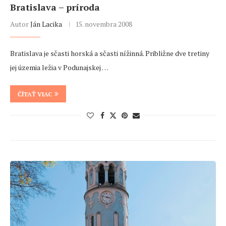
Bratislava – príroda
Autor
Ján Lacika
15. novembra 2008
Bratislava je sčasti horská a sčasti nížinná. Približne dve tretiny
jej územia ležia v Podunajskej …
ČÍTAŤ VIAC