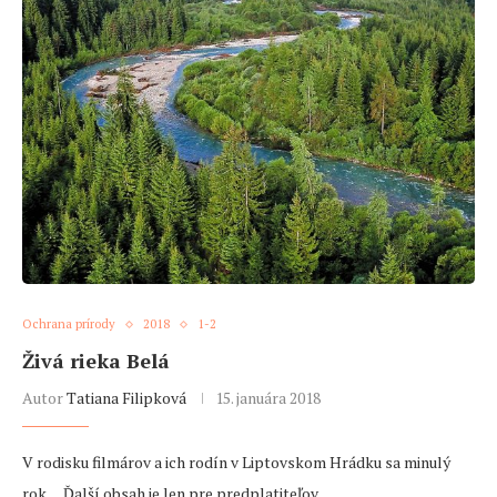
Ochrana prírody
2018
1-2
Živá rieka Belá
Autor
Tatiana Filipková
15. januára 2018
V rodisku filmárov a ich rodín v Liptovskom Hrádku sa minulý
rok… Ďalší obsah je len pre predplatiteľov. …