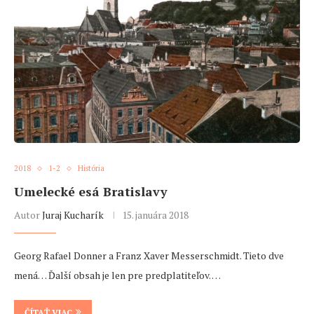
2018
1-2
História
Umelecké esá Bratislavy
Autor
Juraj Kucharík
15. januára 2018
Georg Rafael Donner a Franz Xaver Messerschmidt. Tieto dve
mená… Ďalší obsah je len pre predplatiteľov. …
ČÍTAŤ VIAC