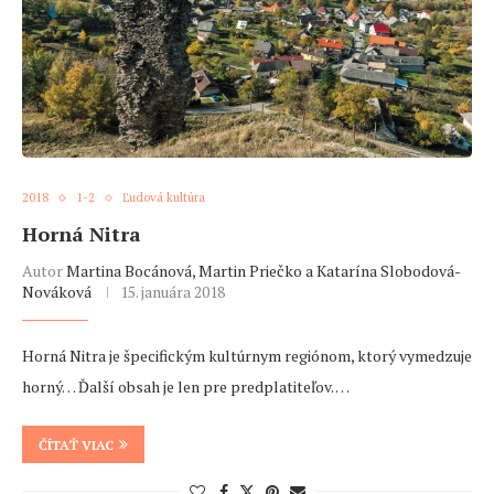
2018
1-2
Ľudová kultúra
Horná Nitra
Autor
Martina Bocánová, Martin Priečko a Katarína Slobodová-
Nováková
15. januára 2018
Horná Nitra je špecifickým kultúrnym regiónom, ktorý vymedzuje
horný… Ďalší obsah je len pre predplatiteľov. …
ČÍTAŤ VIAC