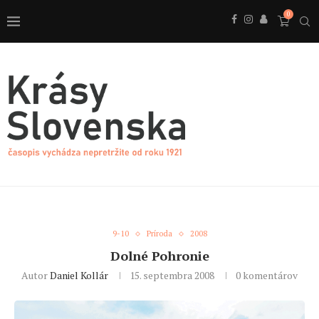
0
9-10
Príroda
2008
Dolné Pohronie
Autor
Daniel Kollár
15. septembra 2008
0 komentárov