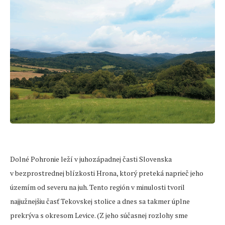
Dolné Pohronie leží v juhozápadnej časti Slovenska
v bezprostrednej blízkosti Hrona, ktorý preteká naprieč jeho
územím od severu na juh. Tento región v minulosti tvoril
najjužnejšiu časť Tekovskej stolice a dnes sa takmer úplne
prekrýva s okresom Levice. (Z jeho súčasnej rozlohy sme