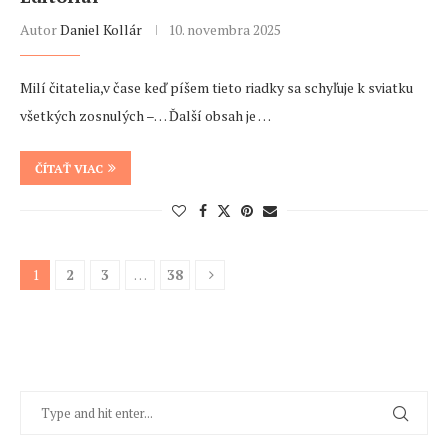
Autor
Daniel Kollár
10. novembra 2025
Milí čitatelia,v čase keď píšem tieto riadky sa schyľuje k sviatku
všetkých zosnulých –… Ďalší obsah je …
ČÍTAŤ VIAC
1
2
3
…
38