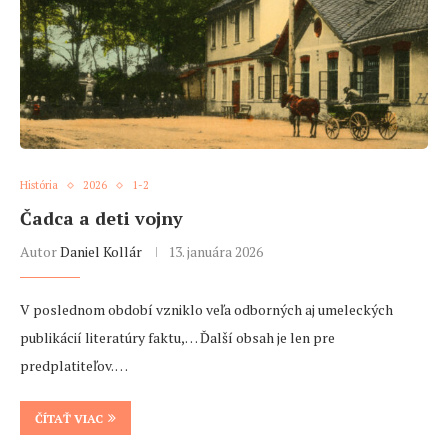
História
2026
1-2
Čadca a deti vojny
Autor
Daniel Kollár
13. januára 2026
V poslednom období vzniklo veľa odborných aj umeleckých
publikácií literatúry faktu,… Ďalší obsah je len pre
predplatiteľov. …
ČÍTAŤ VIAC