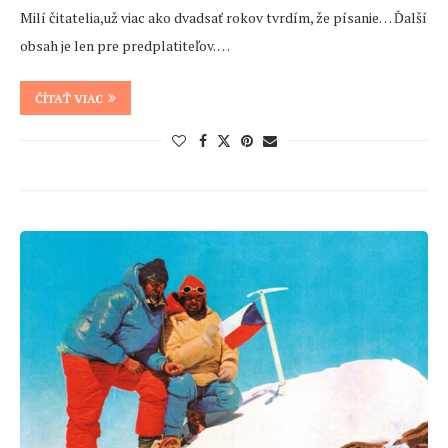
Milí čitatelia,už viac ako dvadsať rokov tvrdím, že písanie… Ďalší
obsah je len pre predplatiteľov. …
ČÍTAŤ VIAC