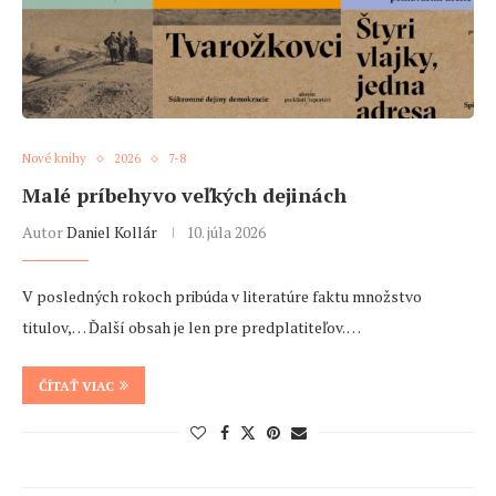
Nové knihy
2026
7-8
Malé príbehyvo veľkých dejinách
Autor
Daniel Kollár
10. júla 2026
V posledných rokoch pribúda v literatúre faktu množstvo
titulov,… Ďalší obsah je len pre predplatiteľov. …
ČÍTAŤ VIAC