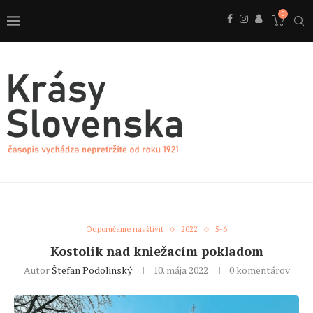
0
Odporúčame navštíviť
2022
5-6
Kostolík nad kniežacím pokladom
Autor
Štefan Podolinský
10. mája 2022
0 komentárov