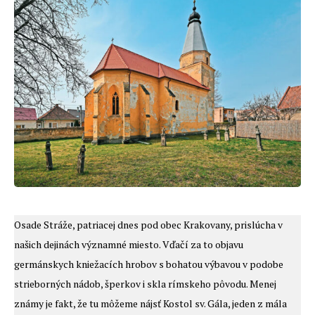
Osade Stráže, patriacej dnes pod obec Krakovany, prislúcha v
našich dejinách významné miesto. Vďačí za to objavu
germánskych kniežacích hrobov s bohatou výbavou v podobe
strieborných nádob, šperkov i skla rímskeho pôvodu. Menej
známy je fakt, že tu môžeme nájsť Kostol sv. Gála, jeden z mála