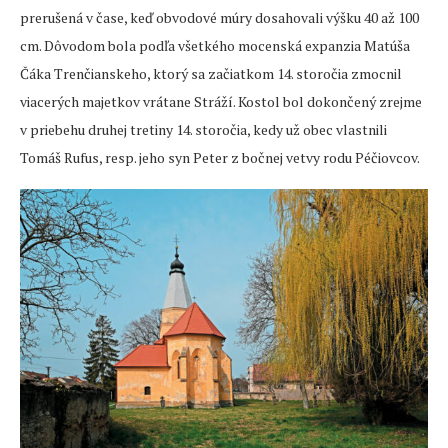
prerušená v čase, keď obvodové múry dosahovali výšku 40 až 100
cm. Dôvodom bola podľa všetkého mocenská expanzia Matúša
Čáka Trenčianskeho, ktorý sa začiatkom 14. storočia zmocnil
viacerých majetkov vrátane Stráží. Kostol bol dokončený zrejme
v priebehu druhej tretiny 14. storočia, kedy už obec vlastnili
Tomáš Rufus, resp. jeho syn Peter z bočnej vetvy rodu Péčiovcov.