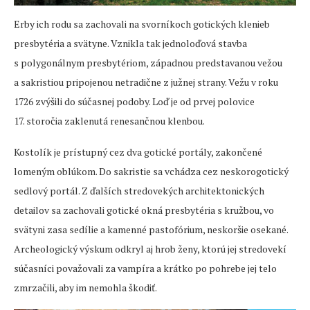
Erby ich rodu sa zachovali na svorníkoch gotických klenieb
presbytéria a svätyne. Vznikla tak jednoloďová stavba
s polygonálnym presbytériom, západnou predstavanou vežou
a sakristiou pripojenou netradične z južnej strany. Vežu v roku
1726 zvýšili do súčasnej podoby. Loď je od prvej polovice
17. storočia zaklenutá renesančnou klenbou.
Kostolík je prístupný cez dva gotické portály, zakončené
lomeným oblúkom. Do sakristie sa vchádza cez neskorogotický
sedlový portál. Z ďalších stredovekých architektonických
detailov sa zachovali gotické okná presbytéria s kružbou, vo
svätyni zasa sedílie a kamenné pastofórium, neskoršie osekané.
Archeologický výskum odkryl aj hrob ženy, ktorú jej stredovekí
súčasníci považovali za vampíra a krátko po pohrebe jej telo
zmrzačili, aby im nemohla škodiť.