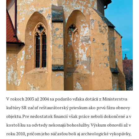
V rokoch 2003 až 2004 sa podarilo vďaka dotácii z Ministerstva
kultúry SR začať reštaurátorský prieskum ako prvú fázu obnovy
objektu. Pre nedostatok financií však práce neboli dokončené a v
kostolíku sa odvtedy nekonajú bohoslužby. Výskum obnovili až v
roku 2010, pričom jeho súčasťou boli aj archeologické vykopávky,