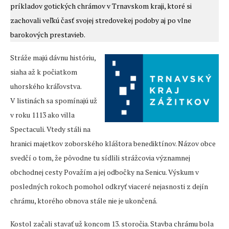
príkladov gotických chrámov v Trnavskom kraji, ktoré si
zachovali veľkú časť svojej stredovekej podoby aj po vlne
barokových prestavieb.
Stráže majú dávnu históriu,
siaha až k počiatkom
uhorského kráľovstva.
V listinách sa spomínajú už
v roku 1113 ako villa
Spectaculi. Vtedy stáli na
hranici majetkov zoborského kláštora benediktínov. Názov obce
svedčí o tom, že pôvodne tu sídlili strážcovia významnej
obchodnej cesty Považím a jej odbočky na Senicu. Výskum v
posledných rokoch pomohol odkryť viaceré nejasnosti z dejín
chrámu, ktorého obnova stále nie je ukončená.
Kostol začali stavať už koncom 13. storočia. Stavba chrámu bola