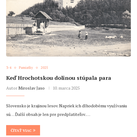
3-4
Pamiatky
2025
Keď Hrochotskou dolinou stúpala para
Autor
Miroslav Jaso
10. marca 2025
Slovensko je krajinou lesov. Napriek ich dlhodobému využívaniu
sú… Ďalší obsah je len pre predplatiteľov. …
ČÍTAŤ VIAC