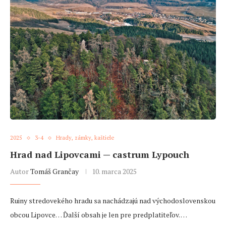
2025
3-4
Hrady, zámky, kaštiele
Hrad nad Lipovcami — castrum Lypouch
Autor
Tomáš Grančay
10. marca 2025
Ruiny stredovekého hradu sa nachádzajú nad východoslovenskou
obcou Lipovce… Ďalší obsah je len pre predplatiteľov. …