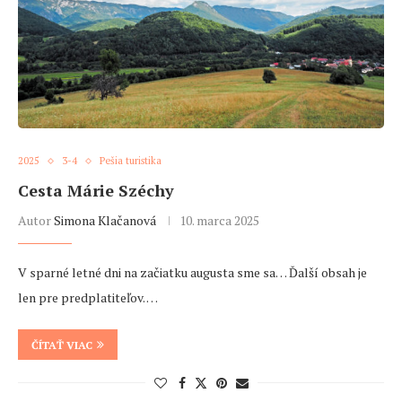
2025
3-4
Pešia turistika
Cesta Márie Széchy
Autor
Simona Klačanová
10. marca 2025
V sparné letné dni na začiatku augusta sme sa… Ďalší obsah je
len pre predplatiteľov. …
ČÍTAŤ VIAC