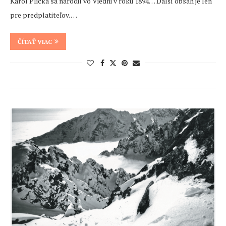
Karol Plicka sa narodil vo Viedni v roku 1894… Ďalší obsah je len
pre predplatiteľov. …
ČÍTAŤ VIAC