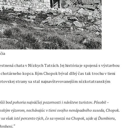
čia
nená chata v Nízkych Tatrách. Jej história je spojená s výstavbou
chotárneho kopca. Kým Chopok býval dlhý čas tak trochu v tieni
iptovskej strany sa stal najnavštevovanejším nízkotatranským
í bod pohoria najväčšej pozornosti i návšteve turistov. Pôsobil –
anským výzorom, nechávajúc v tieni svojho nenápadného suseda, Chopok.
a však isté percento tých, čo sa vyvezú na Chopok, ujde aj Ďumbieru,
hrebeni.“