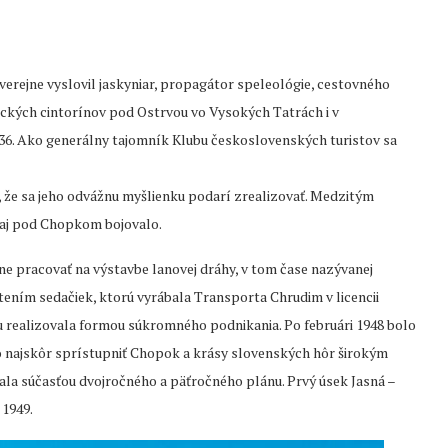
erejne vyslovil jaskyniar, propagátor speleológie, cestovného
ických cintorínov pod Ostrvou vo Vysokých Tatrách i v
936. Ako generálny tajomník Klubu československých turistov sa
, že sa jeho odvážnu myšlienku podarí zrealizovať. Medzitým
a aj pod Chopkom bojovalo.
ne pracovať na výstavbe lanovej dráhy, v tom čase nazývanej
tením sedačiek, ktorú vyrábala Transporta Chrudim v licencii
ku realizovala formou súkromného podnikania. Po februári 1948 bolo
čo najskôr sprístupniť Chopok a krásy slovenských hôr širokým
ala súčasťou dvojročného a päťročného plánu. Prvý úsek Jasná –
 1949.