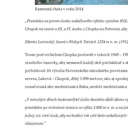
Kamenná chata v roku 2014
„Premávka na prvom úseku sedačkového výťahu systému ROLL za
Chopok na severe a III. a IV. úseku z Chopka na Pohronie, aby
Zdenko Lutonský: Jasná v Nízkych Tatrách 1234 m n. m. (1952
Tesne pod vrcholom Chopka postavili v rokoch 1949 – 195
staviteľov lanovky, aby nemuseli každý deň prichádzať z ub
príležitosti 10. výročia Slovenského národného povstania 
severu, Luková – Chopok, dlhý 1 090 metrov, ako aj spodný
označovaná ako medzistanica Baba, neskôr medzistanica 
„V minulých dňoch budovateľské úsilie dosiahlo ďalší dávno vy
pravidelne po vrcholovú stanicu vo výške 2 000 m n. m. a na j
južný, tzv. tretí úsek, aby na budúci rok celé dielo sedačkový
víťazstvom.“