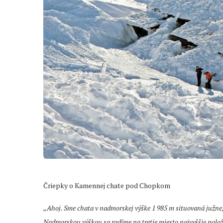
Čriepky o Kamennej chate pod Chopkom
„Ahoj. Sme chata v nadmorskej výške 1 985 m situovaná južne
Nadmorskou výškou sa radíme na tretie miesto najvyššie pol