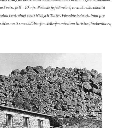
ť vetra je 8 – 10 m/s. Počasie je jedinečné, rovnako ako okolitá
lmi centrálnej časti Nízkych Tatier. Pôvodne bola útulňou pre
V súčasnosti sme obľúbeným cieľovým miestom turistov, hrebeniarov,