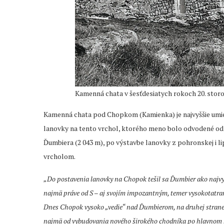
Kamenná chata v šesťdesiatych rokoch 20. storo
Kamenná chata pod Chopkom (Kamienka) je najvyššie umiest
lanovky na tento vrchol, ktorého meno bolo odvodené od 
Ďumbiera (2 043 m), po výstavbe lanovky z pohronskej i l
vrcholom.
„Do postavenia lanovky na Chopok tešil sa Ďumbier ako najvyšš
najmä práve od S – aj svojím impozantným, temer vysokotatr
Dnes Chopok vysoko „vedie“ nad Ďumbierom, na druhej strane s
najmä od vybudovania nového širokého chodníka po hlavnom 