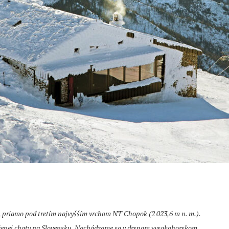
, priamo pod tretím najvyšším vrchom NT Chopok (2 023,6 m n. m.).
oženej chaty na Slovensku. Nachádzame sa v drsnom vysokohorskom