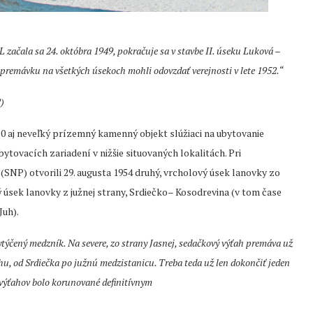
čala sa 24. októbra 1949, pokračuje sa v stavbe II. úseku Luková –
 premávku na všetkých úsekoch mohli odovzdať verejnosti v lete 1952.“
)
0 aj neveľký prízemný kamenný objekt slúžiaci na ubytovanie
ytovacích zariadení v nižšie situovaných lokalitách. Pri
(SNP) otvorili 29. augusta 1954 druhý, vrcholový úsek lanovky zo
 úsek lanovky z južnej strany, Srdiečko– Kosodrevina (v tom čase
Juh).
týčený medzník. Na severe, zo strany Jasnej, sedačkový výťah premáva už
uhu, od Srdiečka po južnú medzistanicu. Treba teda už len dokončiť jeden
ch výťahov bolo korunované definitívnym