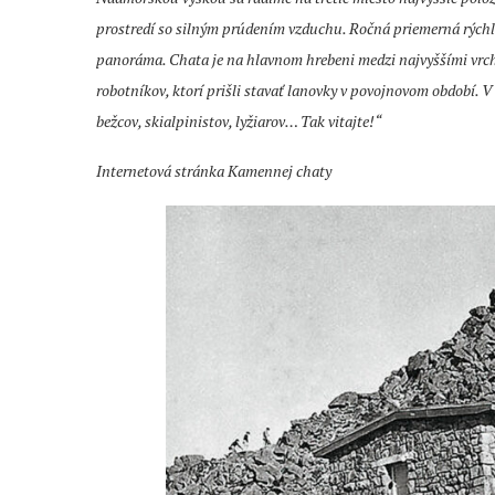
prostredí so silným prúdením vzduchu. Ročná priemerná rýchlos
panoráma. Chata je na hlavnom hrebeni medzi najvyššími vrcho
robotníkov, ktorí prišli stavať lanovky v povojnovom období. 
bežcov, skialpinistov, lyžiarov… Tak vitajte!“
Internetová stránka Kamennej chaty