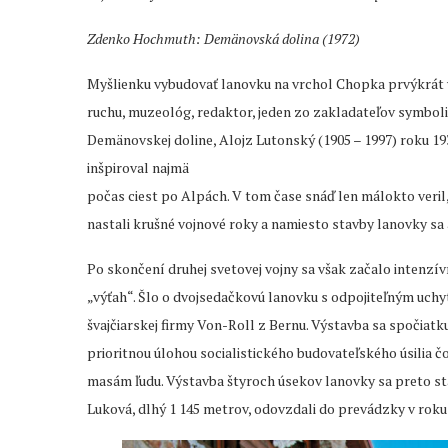
Zdenko Hochmuth: Demänovská dolina (1972)
Myšlienku vybudovať lanovku na vrchol Chopka prvýkrát v
ruchu, muzeológ, redaktor, jeden zo zakladateľov symbol
Demänovskej doline, Alojz Lutonský (1905 – 1997) roku 1
inšpiroval najmä
počas ciest po Alpách. V tom čase snáď len málokto veril
nastali krušné vojnové roky a namiesto stavby lanovky s
Po skončení druhej svetovej vojny sa však začalo intenzív
„výťah“. Šlo o dvojsedačkovú lanovku s odpojiteľným uchy
švajčiarskej firmy Von-Roll z Bernu. Výstavba sa spočiat
prioritnou úlohou socialistického budovateľského úsilia 
masám ľudu. Výstavba štyroch úsekov lanovky sa preto st
Luková, dlhý 1 145 metrov, odovzdali do prevádzky v roku