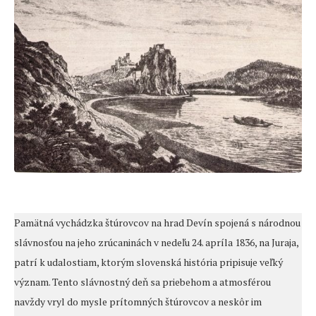
Pamätná vychádzka štúrovcov na hrad Devín spojená s národnou
slávnosťou na jeho zrúcaninách v nedeľu 24. apríla 1836, na Juraja,
patrí k udalostiam, ktorým slovenská história pripisuje veľký
význam. Tento slávnostný deň sa priebehom a atmosférou
navždy vryl do mysle prítomných štúrovcov a neskôr im