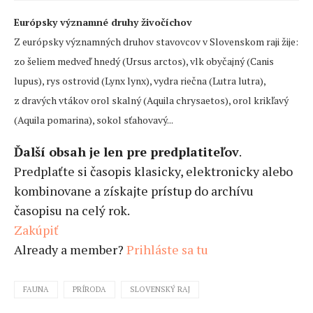
Európsky významné druhy živočíchov
Z európsky významných druhov stavovcov v Slovenskom raji žije:
zo šeliem medveď hnedý (Ursus arctos), vlk obyčajný (Canis
lupus), rys ostrovid (Lynx lynx), vydra riečna (Lutra lutra),
z dravých vtákov orol skalný (Aquila chrysaetos), orol krikľavý
(Aquila pomarina), sokol sťahovavý...
Ďalší obsah je len pre predplatiteľov
.
Predplaťte si časopis klasicky, elektronicky alebo
kombinovane a získajte prístup do archívu
časopisu na celý rok.
Zakúpiť
Already a member?
Prihláste sa tu
FAUNA
PRÍRODA
SLOVENSKÝ RAJ