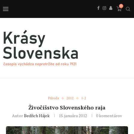
0
Príroda
2012
1-2
Živočíšstvo Slovenského raja
Autor
Bedřich Hájek
15. januára 2012
0 komentárov