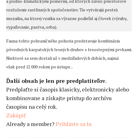
a pôdno-klimatickými pomermi, od ktorých závisí priestorové
rozloženie rastlinných spoločenstiev. Tie vytvárajú pestrú
mozaiku, na ktorej vzniku sa výrazne podieľal aj človek (výruby,
vypaľovanie, pastva, orba).
Fauna tohto pohraničného pohoria predstavuje kombináciu
pôvodných karpatských lesných druhov s lesostepnými prvkami.
Niektoré sa sem dostali už v medziľadových dobách, najmä
však pred 12 000 rokmi po ústupe...
Ďalší obsah je len pre predplatiteľov
.
Predplaťte si časopis klasicky, elektronicky alebo
kombinovane a získajte prístup do archívu
časopisu na celý rok.
Zakúpiť
Already a member?
Prihláste sa tu