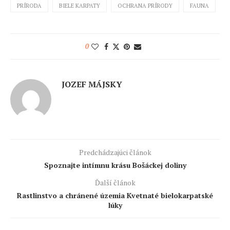
PRÍRODA
BIELE KARPATY
OCHRANA PRÍRODY
FAUNA
0
JOZEF MÁJSKY
Predchádzajúci článok
Spoznajte intímnu krásu Bošáckej doliny
Ďalší článok
Rastlinstvo a chránené územia Kvetnaté bielokarpatské
lúky