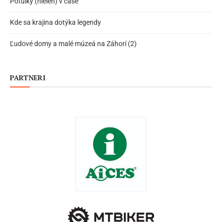
Potulky (nielen) v čase
Kde sa krajina dotýka legendy
Ľudové domy a malé múzeá na Záhorí (2)
PARTNERI