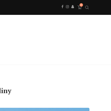
0
liny