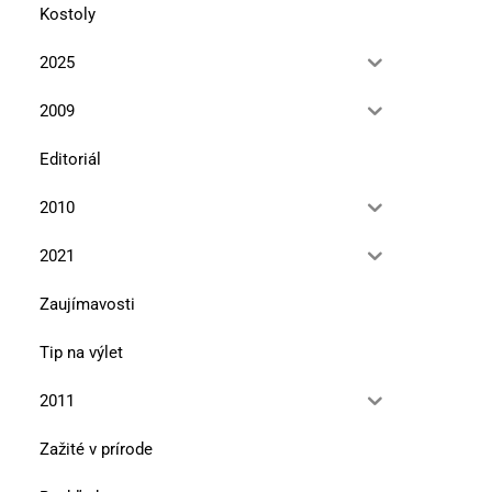
Kostoly
2025
V tieni hôr Zvolenská kotlina
Údolie Blhu a Drienčansk
2009
10. mája 2025
10. mája 2025
Editoriál
2010
2021
Zaujímavosti
Tip na výlet
2011
Zažité v prírode