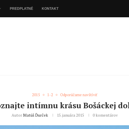
PREDPLATNÉ
KONTAKT
2015
1-2
Odporúčame navštíviť
znajte intímnu krásu Bošáckej do
Autor
Matúš Ďurček
15. januára 2015
0 komentárov