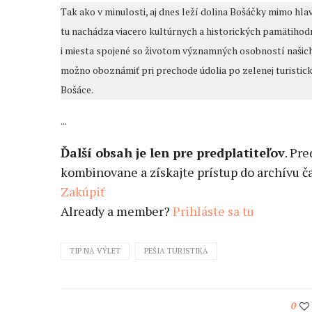
Tak ako v minulosti, aj dnes leží dolina Bošáčky mimo h
tu nachádza viacero kultúrnych a historických pamätihodn
i miesta spojené so životom významných osobností našich d
možno oboznámiť pri prechode údolia po zelenej turistick
Bošáce.
...
Ďalší obsah je len pre predplatiteľov
. Pr
kombinovane a získajte prístup do archívu ča
Zakúpiť
Already a member?
Prihláste sa tu
TIP NA VÝLET
PEŠIA TURISTIKA
0