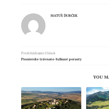
MATÚŠ ĎURČEK
Predchádzajúci článok
Pionierske trávnato-bylinné porasty
YOU M