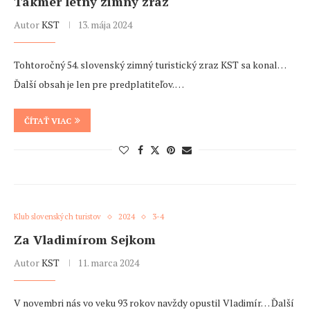
Takmer letný zimný zraz
Autor
KST
13. mája 2024
Tohtoročný 54. slovenský zimný turistický zraz KST sa konal…
Ďalší obsah je len pre predplatiteľov. …
ČÍTAŤ VIAC
Klub slovenských turistov
2024
3-4
Za Vladimírom Sejkom
Autor
KST
11. marca 2024
V novembri nás vo veku 93 rokov navždy opustil Vladimír… Ďalší