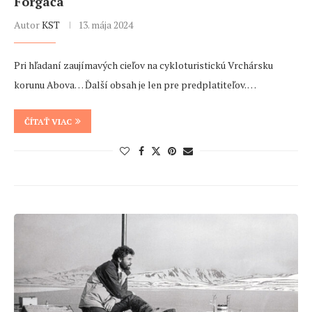
Forgáča
Autor
KST
13. mája 2024
Pri hľadaní zaujímavých cieľov na cykloturistickú Vrchársku
korunu Abova… Ďalší obsah je len pre predplatiteľov. …
ČÍTAŤ VIAC