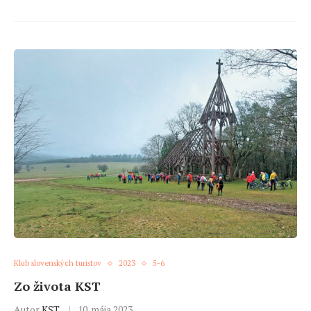
Klub slovenských turistov
2023
5-6
Zo života KST
Autor
KST
10. mája 2023