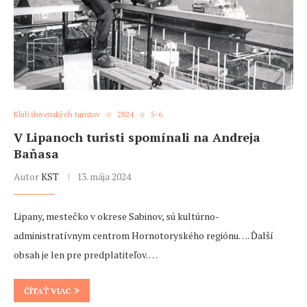
Klub slovenských turistov
2024
5-6
V Lipanoch turisti spomínali na Andreja
Baňasa
Autor
KST
13. mája 2024
Lipany, mestečko v okrese Sabinov, sú kultúrno-
administratívnym centrom Hornotoryského regiónu…. Ďalší
obsah je len pre predplatiteľov. …
ČÍTAŤ VIAC