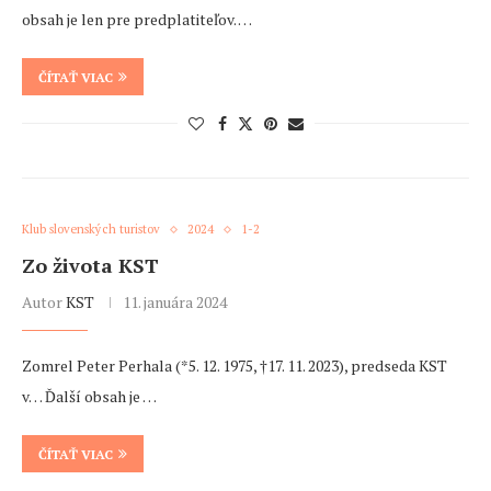
obsah je len pre predplatiteľov. …
ČÍTAŤ VIAC
Klub slovenských turistov
2024
1-2
Zo života KST
Autor
KST
11. januára 2024
Zomrel Peter Perhala (*5. 12. 1975, †17. 11. 2023), predseda KST
v… Ďalší obsah je …
ČÍTAŤ VIAC