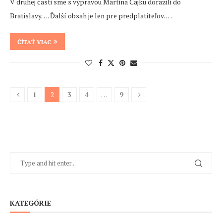
V druhej časti sme s výpravou Martina Čajku dorazili do
Bratislavy…. Ďalší obsah je len pre predplatiteľov. …
ČÍTAŤ VIAC
1
2
3
4
…
9
KATEGÓRIE