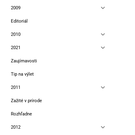
Maginhradom
pôjdeš „Afriku“,...
2009
12. mája 2026
10. marca 2026
Editoriál
2010
2021
Zaujímavosti
Tip na výlet
2011
Zažité v prírode
Rozhľadne
2012