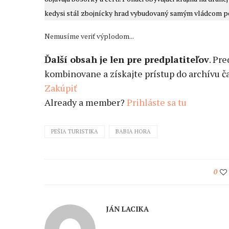
kedysi stál zbojnícky hrad vybudovaný samým vládcom pe
Nemusíme veriť výplodom...
Ďalší obsah je len pre predplatiteľov
. Pr
kombinovane a získajte prístup do archívu ča
Zakúpiť
Already a member?
Prihláste sa tu
PEŠIA TURISTIKA
BABIA HORA
0
JÁN LACIKA