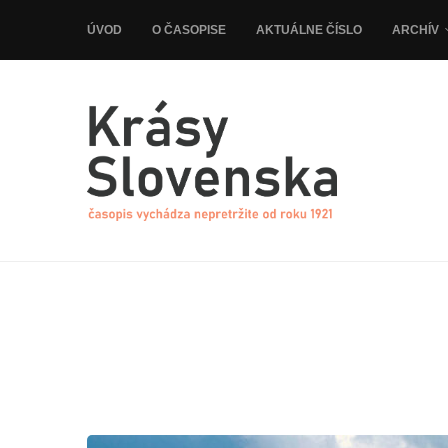
ÚVOD
O ČASOPISE
AKTUÁLNE ČÍSLO
ARCHÍV