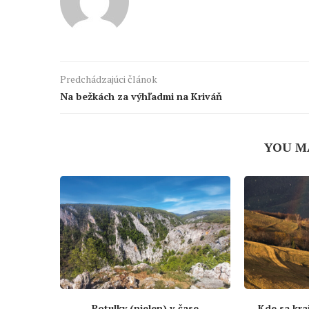
Predchádzajúci článok
Na bežkách za výhľadmi na Kriváň
YOU M
Potulky (nielen) v čase
Kde sa kra