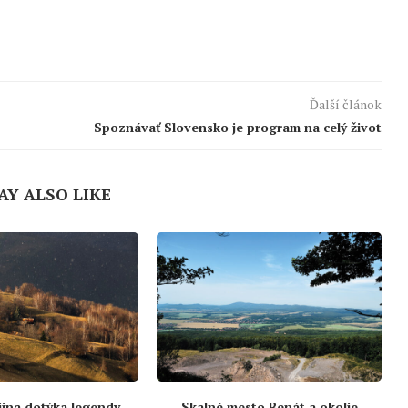
Ďalší článok
Spoznávať Slovensko je program na celý život
AY ALSO LIKE
jina dotýka legendy
Skalné mesto Benát a okolie