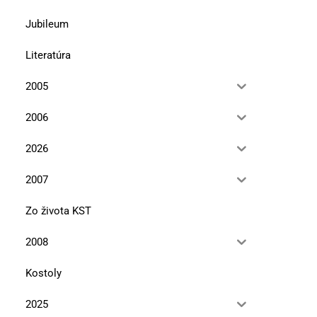
Jubileum
Literatúra
2005
2006
2026
2007
Zo života KST
2008
Kostoly
2025
Pieskovcové tajomstvá pod
Jar v Malých Karpatoch 