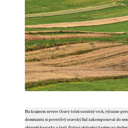
Na krajnom severe Oravy tróni ozrutný vrch, výrazne prev
dominantu si poverčivý oravský ľud zakomponoval do mnoh
objavujú bosorky a čerti. Poliaci obývajúci krajinu na druh