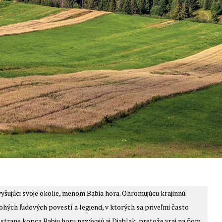
yšujúci svoje okolie, menom Babia hora. Ohromujúcu krajinnú
ých ľudových povestí a legiend, v ktorých sa priveľmi často
ej strane kopca Babiu horu nazývajú aj Diablak, pretože vraj na ňom