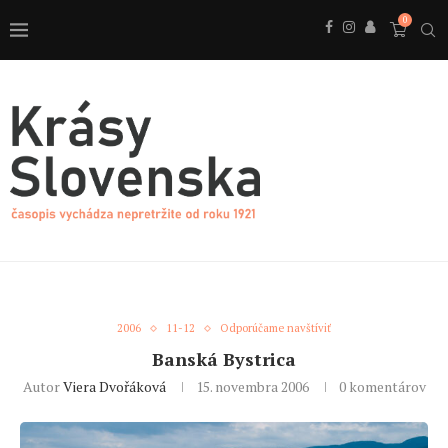
0
2006
11-12
Odporúčame navštíviť
Banská Bystrica
Autor
Viera Dvořáková
15. novembra 2006
0 komentárov