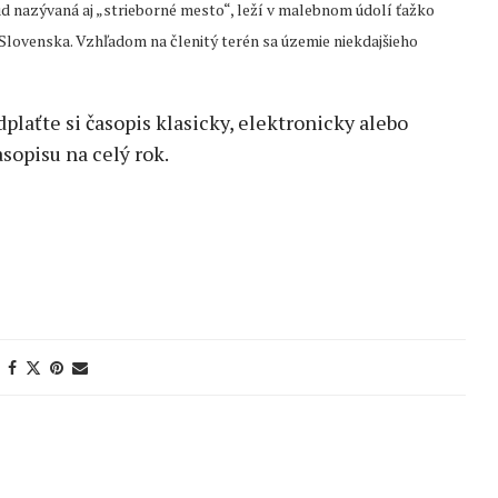
d nazývaná aj „strieborné mesto“, leží v malebnom údolí ťažko
 Slovenska. Vzhľadom na členitý terén sa územie niekdajšieho
edplaťte si časopis klasicky, elektronicky alebo
sopisu na celý rok.