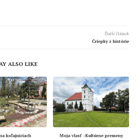
Ďalší článok
Čriepky z histórie
AY ALSO LIKE
 na koľajniciach
Moja vlasť –Kultúrne premeny