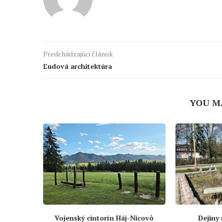
Predchádzajúci článok
Ľudová architektúra
YOU M
Vojenský cintorín Háj-Nicovô
Dejiny