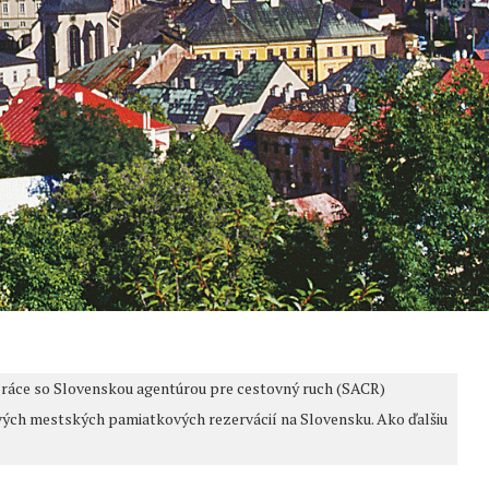
ráce so Slovenskou agentúrou pre cestovný ruch (SACR)
ivých mestských pamiatkových rezervácií na Slovensku. Ako ďalšiu