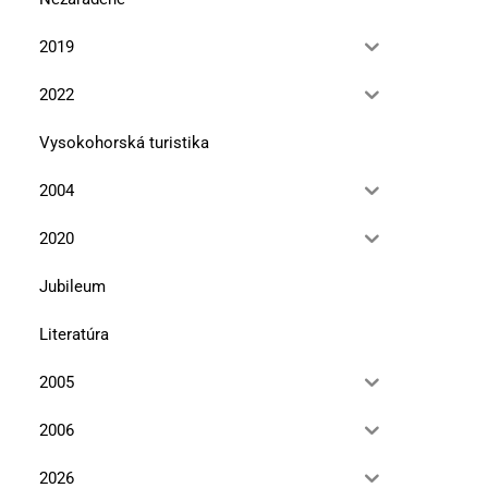
2019
2022
Vysokohorská turistika
2004
2020
Jubileum
Literatúra
2005
2006
Premeny cisárovnej Sisi
Tajomný rytier Rola
2026