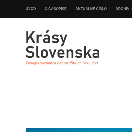
ÚVOD
O ČASOPISE
AKTUÁLNE ČÍSLO
ARCHÍV