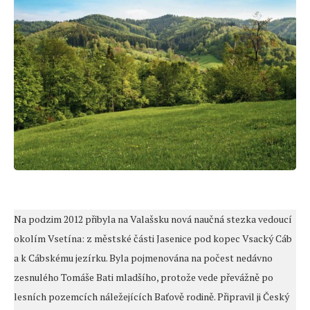
Na podzim 2012 přibyla na Valašsku nová naučná stezka vedoucí
okolím Vsetína: z městské části Jasenice pod kopec Vsacký Cáb
a k Cábskému jezírku. Byla pojmenována na počest nedávno
zesnulého Tomáše Bati mladšího, protože vede převážně po
lesních pozemcích náležejících Baťově rodině. Připravil ji Český