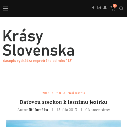
0
2013
7-8
Naši susedia
Baťovou stezkou k lesnímu jezírku
Autor
Jiří Jurečka
15. júla 2013
0 komentárov