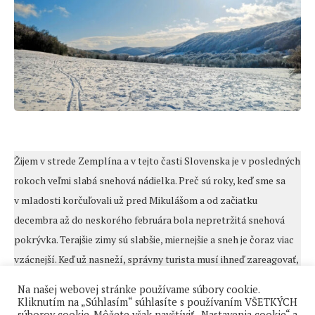
Žijem v strede Zemplína a v tejto časti Slovenska je v posledných
rokoch veľmi slabá snehová nádielka. Preč sú roky, keď sme sa
v mladosti korčuľovali už pred Mikulášom a od začiatku
decembra až do neskorého februára bola nepretržitá snehová
pokrývka. Terajšie zimy sú slabšie, miernejšie a sneh je čoraz viac
vzácnejší. Keď už nasneží, správny turista musí ihneď zareagovať,
vziať bežky, využiť tieto nevšedné chvíle a vyraziť do prírody.
Na našej webovej stránke používame súbory cookie.
Kliknutím na „Súhlasím“ súhlasíte s používaním VŠETKÝCH
súborov cookie. Môžete však navštíviť „Nastavenia cookie“ a