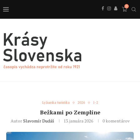
0
Lyžiarska turistika
2026
1-2
Bežkami po Zemplíne
Autor
Slavomír Dudáš
13. januára 2026
0 komentárov