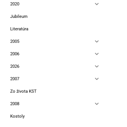
2020
Jubileum
Literatúra
2005
Pieskovcové tajomstvá pod
Jar v Malých Karpatoch 
Maginhradom
pôjdeš „Afriku“,...
2006
12. mája 2026
10. marca 2026
2026
2007
Zo života KST
2008
Kostoly