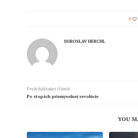
0
MIROSLAV HERCHL
Predchádzajúci článok
Po stopách priemyselnej revolúcie
YOU M