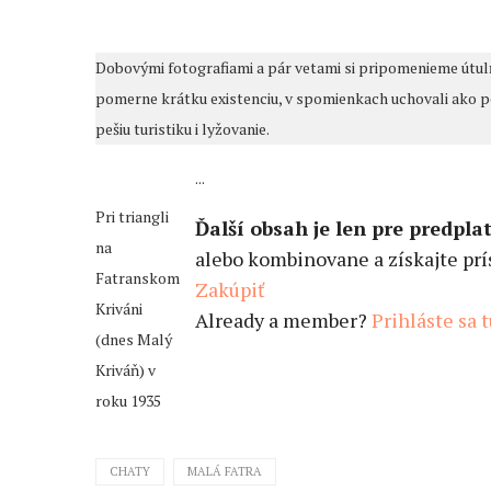
Dobovými fotografiami a pár vetami si pripomenieme útulňu
pomerne krátku existenciu, v spomienkach uchovali ako 
pešiu turistiku i lyžovanie.
...
Pri triangli
Ďalší obsah je len pre predplat
na
alebo kombinovane a získajte prís
Fatranskom
Zakúpiť
Kriváni
Already a member?
Prihláste sa 
(dnes Malý
Kriváň) v
roku 1935
CHATY
MALÁ FATRA