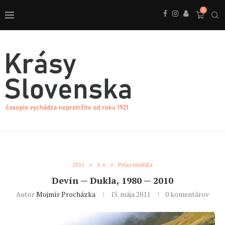
0
2011
5-6
Pešia turistika
Devín — Dukla, 1980 — 2010
Autor
Mojmír Procházka
15. mája 2011
0 komentárov