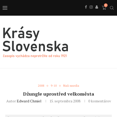
0
2008
9-10
Naši susedia
Džungle uprostřed velkoměsta
Autor
Edward Chmiel
15. septembra 2008
0 komentárov