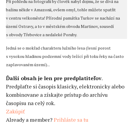
Při pohledu na fotografii by člověk nabyl dojmu, že se dívá na
bažinu někde v Amazonii, ovšem omyl, tohle můžete spatřit
v centru velkoměsta! Přírodní památka Turkov se nachází na
území Ostravy, a to v městském obvodu Martinov, sousedí
s obvody Třebovice a nedaleké Poruby.
Jedná se o mokřad charakteru lužního lesa (lesní porost
s vysokou hladinou podzemní vody ležící při toku řeky na často
zaplavovaném území)...
Ďalší obsah je len pre predplatiteľov
.
Predplaťte si časopis klasicky, elektronicky alebo
kombinovane a získajte prístup do archívu
časopisu na celý rok.
Zakúpiť
Already a member?
Prihláste sa tu