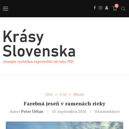
0
2016
9-10
Príroda
Farebná jeseň v ramenách rieky
Autor
Peter Urban
15. septembra 2016
0 komentárov