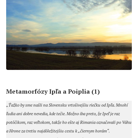
Metamorfózy Ipľa a Poiplia (1)
„Ťažko by sme našli na Slovensku vrtošivejšiu riečku od Ipľa. Mnohí
ľudia ani dobre nevedia, kde tečie. Možno iba preto, že Ipeľ je raz
potôčikom, raz veľtokom, takže ho ešte aj Rimania označo­vali po Váhu
a Hrone za tretiu najdôležitejšiu cestu k „čiernym horám“.