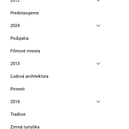
2012
Predstavujeme
2024
Podujatia
Filmové miesta
Kde sa krajina dotýka legendy
Ľudové domy a malé múz
2013
Záhorí (2)
10. júla 2026
Ľudová architektúra
10. júla 2026
Povesti
2014
Tradície
Zimná turistika