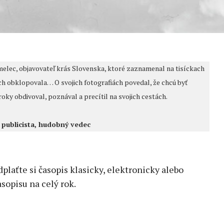
melec, objavovateľ krás Slovenska, ktoré zaznamenal na tisíckach
á ich obklopovala… O svojich fotografiách povedal, že chcú byť
ky obdivoval, poznával a precítil na svojich cestách.
, publicista, hudobný vedec
edplaťte si časopis klasicky, elektronicky alebo
sopisu na celý rok.