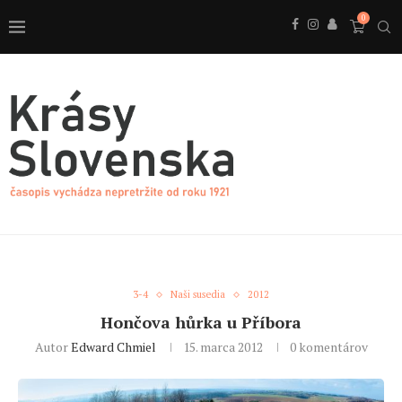
0
3-4
Naši susedia
2012
Hončova hůrka u Příbora
Autor
Edward Chmiel
15. marca 2012
0 komentárov