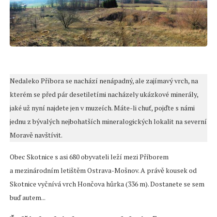
Nedaleko Příbora se nachází nenápadný, ale zajímavý vrch, na
kterém se před pár desetiletími nacházely ukázkové minerály,
jaké už nyní najdete jen v muzeích. Máte-li chuť, pojďte s námi
jednu z bývalých nejbohatších mineralogických lokalit na severní
Moravě navštívit.
Obec Skotnice s asi 680 obyvateli leží mezi Příborem
a mezinárodním letištěm Ostrava-Mošnov. A právě kousek od
Skotnice vyčnívá vrch Hončova hůrka (336 m). Dostanete se sem
buď autem...