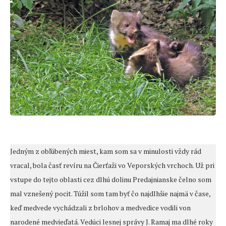
Jedným z obľúbených miest, kam som sa v minulosti vždy rád
vracal, bola časť revíru na Čierťaži vo Veporských vrchoch. Už pri
vstupe do tejto oblasti cez dlhú dolinu Predajnianske čelno som
mal vznešený pocit. Túžil som tam byť čo najdlhšie najmä v čase,
keď medvede vychádzali z brlohov a medvedice vodili von
narodené medvieďatá. Vedúci lesnej správy J. Ramaj ma dlhé roky