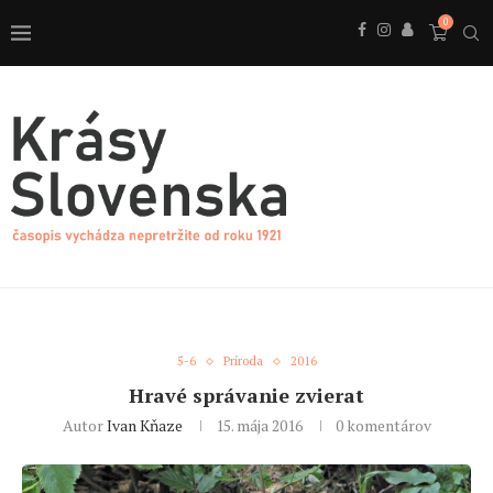
0
5-6
Príroda
2016
Hravé správanie zvierat
Autor
Ivan Kňaze
15. mája 2016
0 komentárov