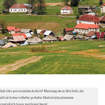
ak táto pocta inému koňovi? Mustang nie je divý kôň, ale
ách užíval krásu voľného pohybu. Skutočným priamym
arpatských lesov nazývaný hucul.