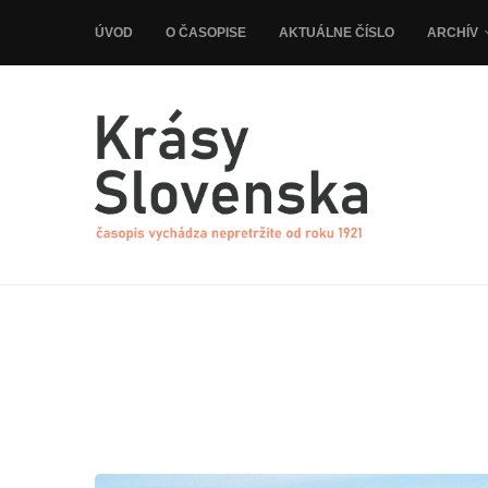
ÚVOD
O ČASOPISE
AKTUÁLNE ČÍSLO
ARCHÍV