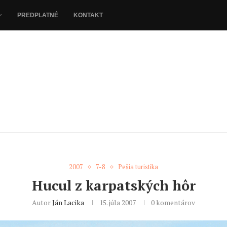
PREDPLATNÉ
KONTAKT
2007
7-8
Pešia turistika
Hucul z karpatských hôr
Autor
Ján Lacika
15. júla 2007
0 komentárov