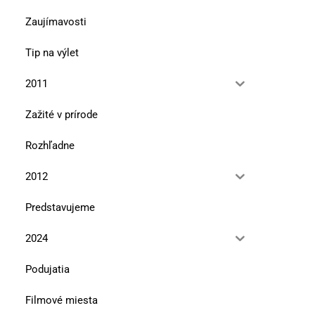
Zaujímavosti
Tip na výlet
2011
Zažité v prírode
Rozhľadne
2012
Predstavujeme
2024
Podujatia
Pieskovcové tajomstvá pod
Jar v Malých Karpatoch 
Filmové miesta
Maginhradom
pôjdeš „Afriku“,...