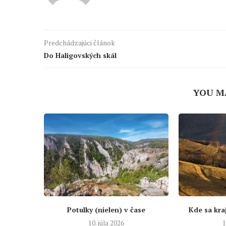
Predchádzajúci článok
Do Haligovských skál
YOU M
Potulky (nielen) v čase
Kde sa kra
10. júla 2026
1