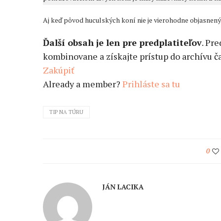
Aj keď pôvod huculských koní nie je vierohodne objasnený
Ďalší obsah je len pre predplatiteľov
. Pr
kombinovane a získajte prístup do archívu ča
Zakúpiť
Already a member?
Prihláste sa tu
TIP NA TÚRU
0
JÁN LACIKA