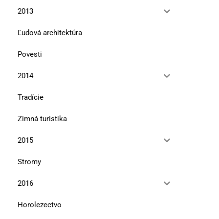
12. mája 2026
10. marca 2026
2013
Ľudová architektúra
Povesti
2014
Tradície
Zimná turistika
2015
Stromy
2016
Horolezectvo