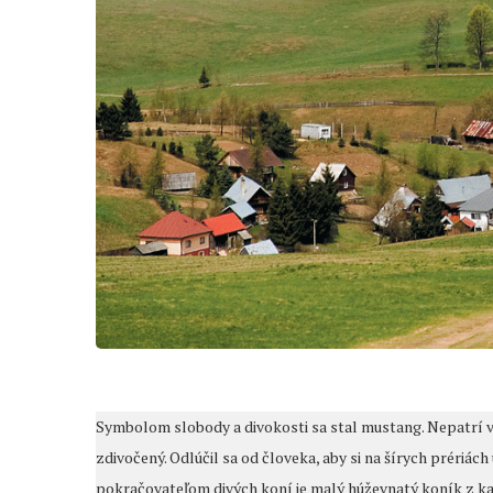
Symbolom slobody a divokosti sa stal mustang. Nepatrí vš
zdivočený. Odlúčil sa od človeka, aby si na šírych préri
pokračovateľom divých koní je malý húževnatý koník z k