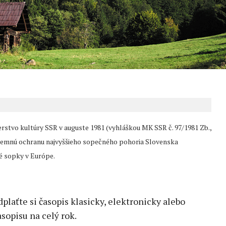
rstvo kultúry SSR v auguste 1981 (vyhláškou MK SSR č. 97/1981 Zb.,
 o územnú ochranu najvyššieho sopečného pohoria Slovenska
té sopky v Európe.
edplaťte si časopis klasicky, elektronicky alebo
sopisu na celý rok.