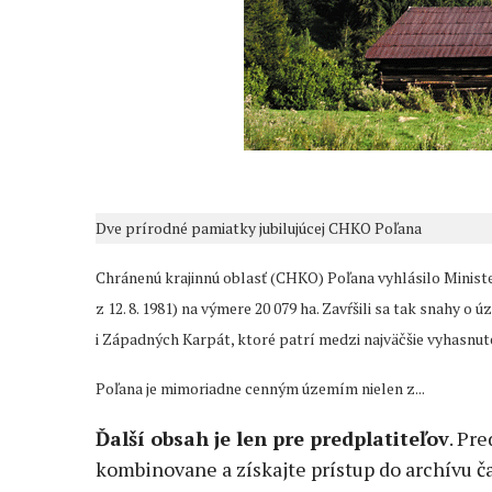
Dve prírodné pamiatky jubilujúcej CHKO Poľana
Chránenú krajinnú oblasť (CHKO) Poľana vyhlásilo Ministe
z 12. 8. 1981) na výmere 20 079 ha. Zavŕšili sa tak snahy
i Západných Karpát, ktoré patrí medzi najväčšie vyhasnu
Poľana je mimoriadne cenným územím nielen z...
Ďalší obsah je len pre predplatiteľov
. Pr
kombinovane a získajte prístup do archívu ča