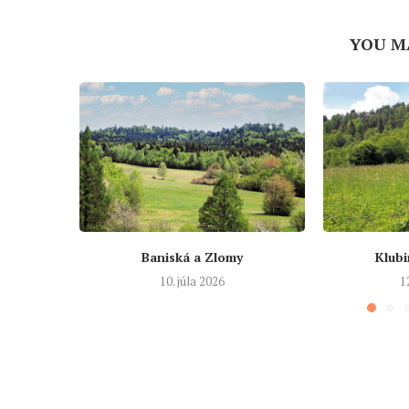
YOU M
Baniská a Zlomy
Klubi
10. júla 2026
1