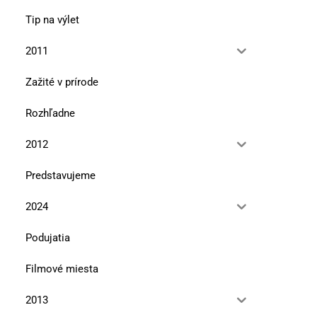
Tip na výlet
2011
Zažité v prírode
Rozhľadne
2012
Predstavujeme
V úbočí Tlstej hory
Že vraj Bučinka
2024
10. marca 2026
13. januára 2026
Podujatia
Filmové miesta
2013