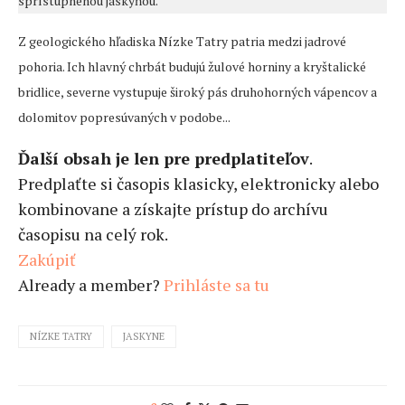
sprístupnenou jaskyňou.
Z geologického hľadiska Nízke Tatry patria medzi jadrové
pohoria. Ich hlavný chrbát budujú žulové horniny a kryštalické
bridlice, severne vystupuje široký pás druhohorných vápencov a
dolomitov popresúvaných v podobe...
Ďalší obsah je len pre predplatiteľov
.
Predplaťte si časopis klasicky, elektronicky alebo
kombinovane a získajte prístup do archívu
časopisu na celý rok.
Zakúpiť
Already a member?
Prihláste sa tu
NÍZKE TATRY
JASKYNE