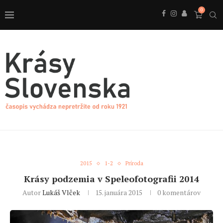
0
2015
1-2
Príroda
Krásy podzemia v Speleofotografii 2014
Autor
Lukáš Vlček
15. januára 2015
0 komentárov