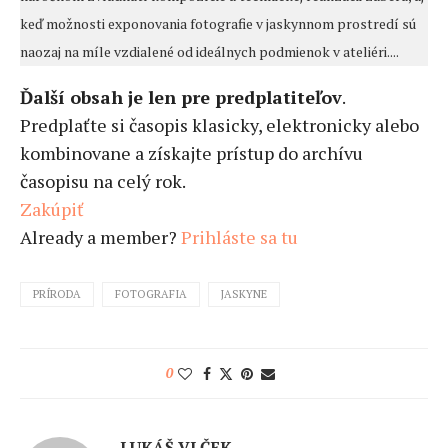
keď možnosti exponovania fotografie v jaskynnom prostredí sú
naozaj na míle vzdialené od ideálnych podmienok v ateliéri....
Ďalší obsah je len pre predplatiteľov
.
Predplaťte si časopis klasicky, elektronicky alebo
kombinovane a získajte prístup do archívu
časopisu na celý rok.
Zakúpiť
Already a member?
Prihláste sa tu
PRÍRODA
FOTOGRAFIA
JASKYNE
0
LUKÁŠ VLČEK