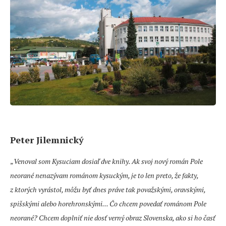
Peter Jilemnický
„
Venoval som Kysuciam dosiaľ dve knihy. Ak svoj nový román Pole
neorané nenazývam románom kysuckým, je to len preto, že fakty,
z ktorých vyrástol, môžu byť dnes práve tak považskými, oravskými,
spišskými alebo horehronskými... Čo chcem povedať románom Pole
neorané? Chcem doplniť nie dosť verný obraz Slovenska, ako si ho časť