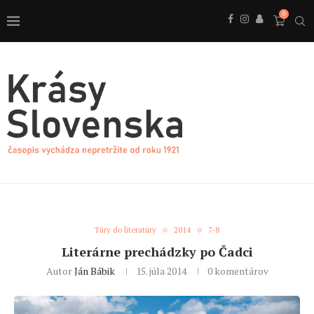
0
Túry do literatúry
2014
7-8
Literárne prechádzky po Čadci
Autor
Ján Bábik
15. júla 2014
0 komentárov