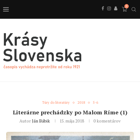
0
Túry do literatúry
2018
5-6
Literárne prechádzky po Malom Ríme (1)
Autor
Ján Bábik
15. mája 2018
0 komentárov