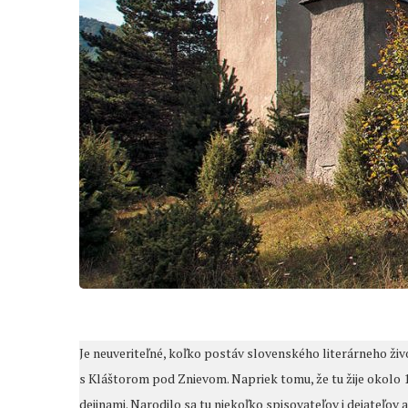
Je neuveriteľné, koľko postáv slovenského literárneho živ
s Kláštorom pod Znievom. Napriek tomu, že tu žije okolo 
dejinami. Narodilo sa tu niekoľko spisovateľov i dejateľov 