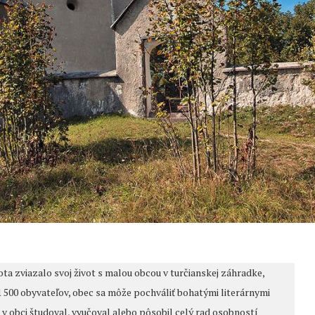
ota zviazalo svoj život s malou obcou v turčianskej záhradke,
1 500 obyvateľov, obec sa môže pochváliť bohatými literárnymi
a v obci študoval, vyučoval alebo pôsobil celý rad osobností