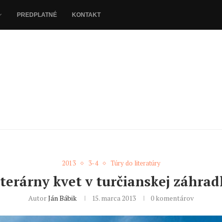
PREDPLATNÉ
KONTAKT
2013
3-4
Túry do literatúry
iterárny kvet v turčianskej záhrad
Autor
Ján Bábik
15. marca 2013
0 komentárov