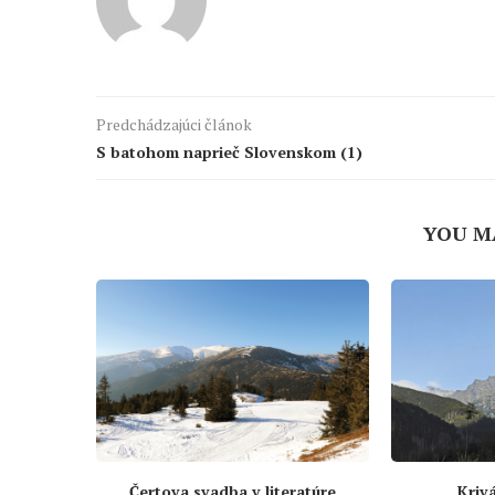
Predchádzajúci článok
S batohom naprieč Slovenskom (1)
YOU M
Čertova svadba v literatúre
Krivá