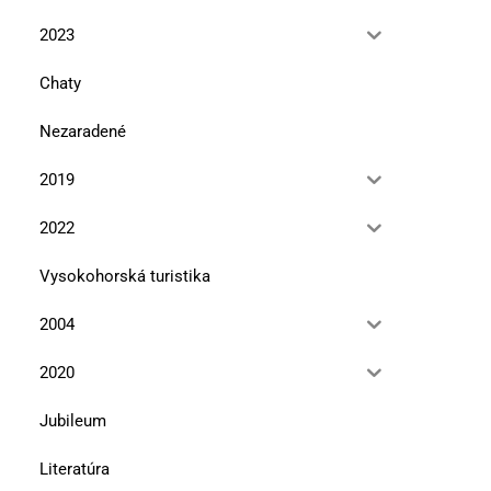
2023
Chaty
Nezaradené
2019
2022
Vysokohorská turistika
2004
2020
Jubileum
Literatúra
Ďumbier v literatúre
Bratislavská bohéma 