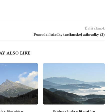
Ďalší článok
Pomedzi hriadky turčianskej záhradky (2)
AY ALSO LIKE
ň v literatúre
Kráľova hoľa v literatúre